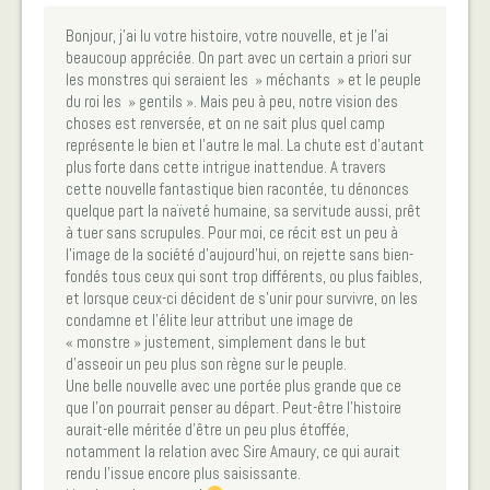
Bonjour, j’ai lu votre histoire, votre nouvelle, et je l’ai
beaucoup appréciée. On part avec un certain a priori sur
les monstres qui seraient les » méchants » et le peuple
du roi les » gentils ». Mais peu à peu, notre vision des
choses est renversée, et on ne sait plus quel camp
représente le bien et l’autre le mal. La chute est d’autant
plus forte dans cette intrigue inattendue. A travers
cette nouvelle fantastique bien racontée, tu dénonces
quelque part la naïveté humaine, sa servitude aussi, prêt
à tuer sans scrupules. Pour moi, ce récit est un peu à
l’image de la société d’aujourd’hui, on rejette sans bien-
fondés tous ceux qui sont trop différents, ou plus faibles,
et lorsque ceux-ci décident de s’unir pour survivre, on les
condamne et l’élite leur attribut une image de
« monstre » justement, simplement dans le but
d’asseoir un peu plus son règne sur le peuple.
Une belle nouvelle avec une portée plus grande que ce
que l’on pourrait penser au départ. Peut-être l’histoire
aurait-elle méritée d’être un peu plus étoffée,
notamment la relation avec Sire Amaury, ce qui aurait
rendu l’issue encore plus saisissante.