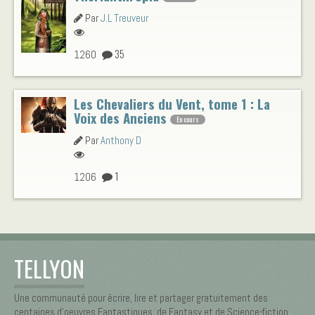
Par
J.L Treuveur
35
1260
Les Chevaliers du Vent, tome 1 : La
Voix des Anciens
En cours
Par
Anthony D
1
1206
TELLYON
Une communauté pour écrire, lire et partager gratuitement des
centaines d’oeuvres Fantastiques, de Fantasy et de Science-fiction