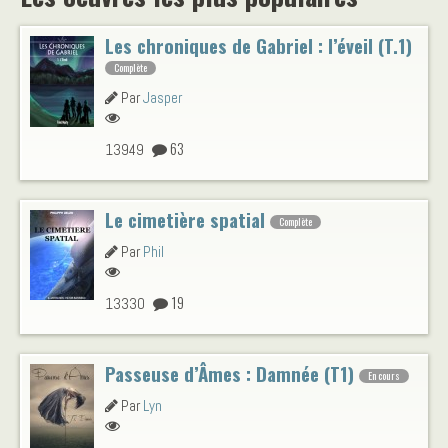
Les chroniques de Gabriel : l’éveil (T.1)
Complète
Par
Jasper
63
13949
Le cimetière spatial
Complète
Par
Phil
19
13330
Passeuse d’Âmes : Damnée (T1)
En cours
Par
Lyn