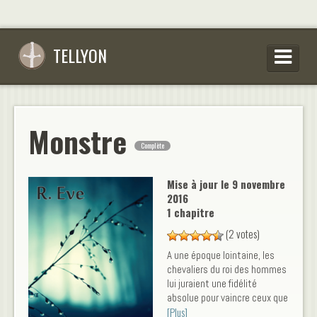
TELLYON
PARCOURIR LES OEUVRES
SE CONNECTER
Monstre
Complète
S’INSCRIRE
CONSEILS D’ÉCRITURES
Mise à jour le
9 novembre
2016
FAQ
1 chapitre
(2 votes)
A une époque lointaine, les
chevaliers du roi des hommes
lui juraient une fidélité
absolue pour vaincre ceux que
[Plus]
l'on appelait "les monstres". Il