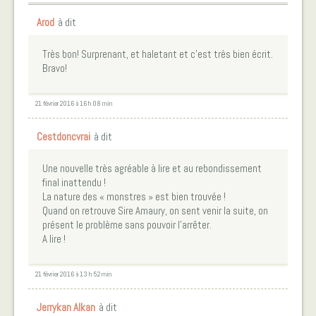
Arod
à dit
Très bon! Surprenant, et haletant et c’est très bien écrit.
Bravo!
21 février 2016 à 16 h 08 min
Cestdoncvrai
à dit
Une nouvelle très agréable à lire et au rebondissement
final inattendu !
La nature des « monstres » est bien trouvée !
Quand on retrouve Sire Amaury, on sent venir la suite, on
présent le problème sans pouvoir l’arrêter.
A lire !
21 février 2016 à 13 h 52 min
Jerrykan Alkan
à dit