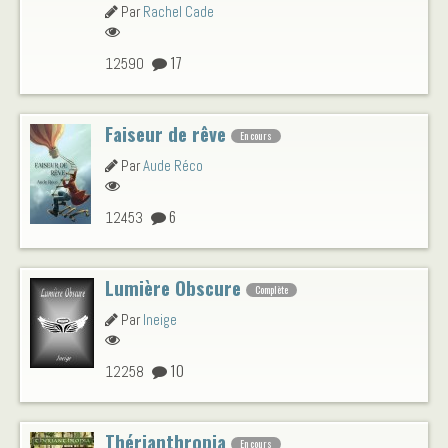
Par
Rachel Cade
17
12590
Faiseur de rêve
En cours
Par
Aude Réco
6
12453
Lumière Obscure
Complète
Par
Ineige
10
12258
Thérianthropia
En cours