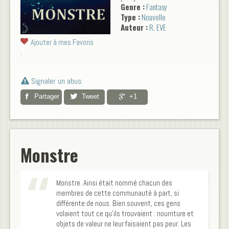
Genre :
Fantasy
s\'agissait d'un peuple
Type :
Nouvelle
étrange, inconnu de tous
Auteur :
R. EVE
jusqu'à présent. Monstre est
à la fois une short story et le
Ajouter à mes Favoris
prologue d’une longue
.
aventure qui vous mènera au-
delà de tout ce que vous
connaissez. Bienvenue dans
Signaler un abus
cet étrange monde. Le roman
Partager
Tweet
+1
issu de la short story Monstre
sera prochainement
disponible. Rendez-vous sur le
site de l\'auteur pour plus de
détails.
Monstre
Monstre. Ainsi était nommé chacun des
membres de cette communauté à part, si
différente de nous. Bien souvent, ces gens
volaient tout ce qu’ils trouvaient : nourriture et
objets de valeur ne leur faisaient pas peur. Les