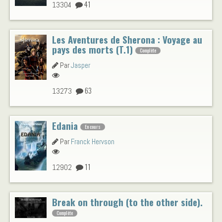
41
13304
Les Aventures de Sherona : Voyage au
pays des morts (T.1)
Complète
Par
Jasper
63
13273
Edania
En cours
Par
Franck Hervson
11
12902
Break on through (to the other side).
Complète