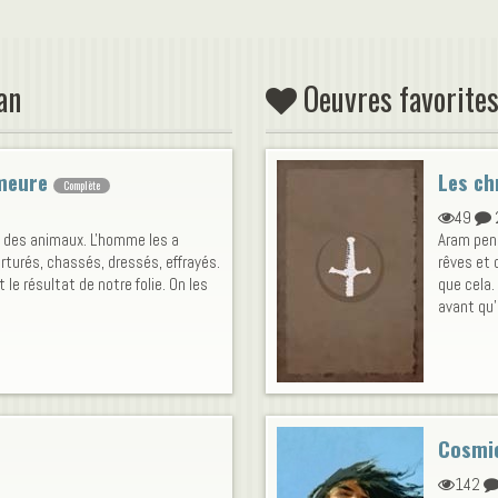
an
Oeuvres favorites
meure
Les ch
Complète
49
s des animaux. L'homme les a
Aram pen
turés, chassés, dressés, effrayés.
rêves et 
 le résultat de notre folie. On les
que cela.
avant qu'e
Cosmic
142