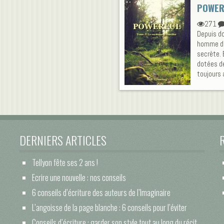
POWERF
271
Depuis do
homme de 
secrète. 
dotées de
toujours a
DERNIERS ARTICLES
Tellyon fête ses 2 ans !
Ecrire une nouvelle : nos conseils
6 conseils d’écriture des auteurs de l’Imaginaire
L’angoisse de la page blanche : 6 conseils pour l’éviter
Conseils d’écriture : garder son style tout au long du récit