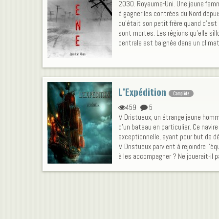
2030. Royaume-Uni. Une jeune femm
à gagner les contrées du Nord depui
qu'était son petit frère quand c'est a
sont mortes. Les régions qu'elle sil
centrale est baignée dans un climat
...
L’Expédition
Complète
459
5
M Dristueux, un étrange jeune homme,
d'un bateau en particulier. Ce navir
exceptionnelle, ayant pour but de déc
M Dristueux parvient à rejoindre l'éq
à les accompagner ? Ne jouerait-il p