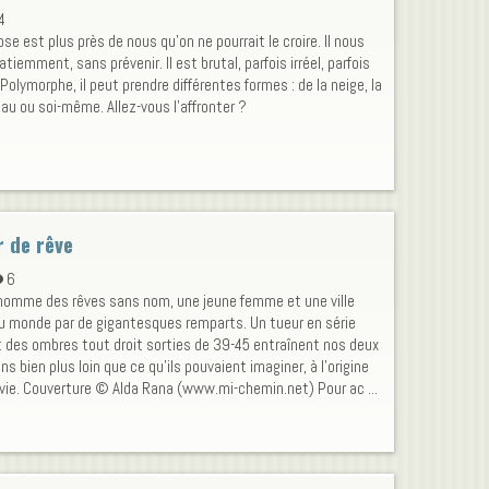
4
pse est plus près de nous qu'on ne pourrait le croire. Il nous
tiemment, sans prévenir. Il est brutal, parfois irréel, parfois
 Polymorphe, il peut prendre différentes formes : de la neige, la
'eau ou soi-même. Allez-vous l'affronter ?
r de rêve
6
 homme des rêves sans nom, une jeune femme et une ville
u monde par de gigantesques remparts. Un tueur en série
 des ombres tout droit sorties de 39-45 entraînent nos deux
ns bien plus loin que ce qu’ils pouvaient imaginer, à l’origine
vie. Couverture © Alda Rana (www.mi-chemin.net) Pour ac ...