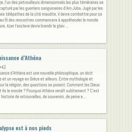
e, l’un des patrouilleurs dimensionnels les plus téméraires se
capturé par les guerriers sanguinaires d’Arn Juba. Jugé par les
es télépathes de la cité maudite, il devra combattre pour sa
 au fil des rencontres commencera à appréhender le monde
ure. Azer l’esclave devra brandir le glaiv ...
aissance d’Athéna
42
sance d'Athéna est une nouvelle philosophique, un récit
ue et un voyage en Grèce et ailleurs. Entre mythologie et
 sur la religion, des questions se posent. Comment les Dieux
t-ils le monde ? Pourquoi Athéna renaît subitement ? C'est
histoire de retrouvailles, de souvenirs, de peine e ...
alypse est à nos pieds