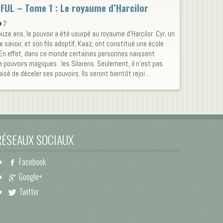
UL – Tome 1 : Le royaume d’Harcilor
7
uze ans, le pouvoir a été usurpé au royaume d'Harcilor. Cyr, un
savoir, et son fils adoptif, Kaaz, ont constitué une école
En effet, dans ce monde certaines personnes naissent
 pouvoirs magiques : les Silarens. Seulement, il n'est pas
isé de déceler ses pouvoirs. Ils seront bientôt rejoi ...
RÉSEAUX SOCIAUX
Facebook
Google+
Twitter