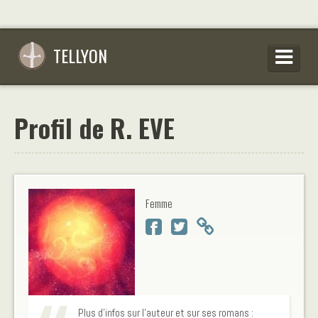
TELLYON
PARCOURIR LES OEUVRES
Profil de R. EVE
SE CONNECTER
S’INSCRIRE
CONSEILS D’ÉCRITURES
Femme
FAQ
Plus d'infos sur l'auteur et sur ses romans :