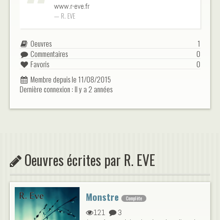
www.r-eve.fr
R. EVE
Oeuvres
1
Commentaires
0
Favoris
0
Membre depuis le 11/08/2015
Dernière connexion : Il y a 2 années
Oeuvres écrites par R. EVE
Monstre
Complète
121
3