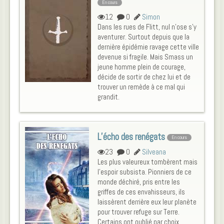
En cours
12
0
Simon
Dans les rues de Flitt, nul n'ose s'y
aventurer. Surtout depuis que la
dernière épidémie ravage cette ville
devenue si fragile. Mais Smass un
jeune homme plein de courage,
décide de sortir de chez lui et de
trouver un remède à ce mal qui
grandit.
L’écho des renégats
En cours
23
0
Silveana
Les plus valeureux tombèrent mais
l'espoir subsista. Pionniers de ce
monde déchiré, pris entre les
griffes de ces envahisseurs, ils
laissèrent derrière eux leur planète
pour trouver refuge sur Terre.
Certains ont oublié par choix,