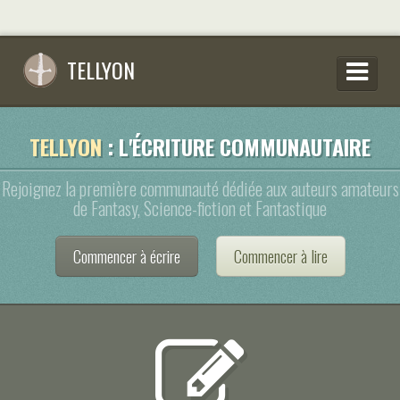
TELLYON
PARCOURIR LES OEUVRES
TELLYON
: L'ÉCRITURE COMMUNAUTAIRE
SE CONNECTER
Rejoignez la première communauté dédiée aux auteurs amateurs
S’INSCRIRE
de Fantasy, Science-fiction et Fantastique
CONSEILS D’ÉCRITURES
Commencer à écrire
Commencer à lire
FAQ