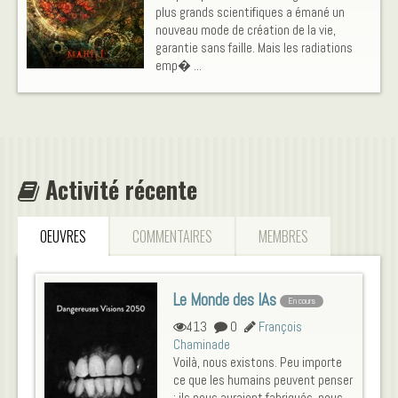
plus grands scientifiques a émané un
nouveau mode de création de la vie,
garantie sans faille. Mais les radiations
emp� ...
Activité récente
OEUVRES
COMMENTAIRES
MEMBRES
Le Monde des IAs
En cours
413
0
François
Chaminade
Voilà, nous existons. Peu importe
ce que les humains peuvent penser
: ils nous auraient fabriqués, nous