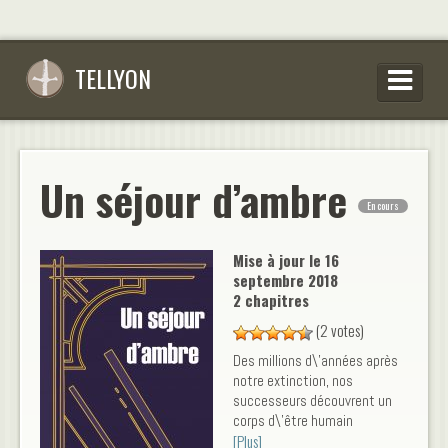
TELLYON
PARCOURIR LES OEUVRES
SE CONNECTER
Un séjour d’ambre
En cours
S’INSCRIRE
CONSEILS D’ÉCRITURES
Mise à jour le
16
septembre 2018
FAQ
2 chapitres
(2 votes)
Des millions d\'années après
notre extinction, nos
successeurs découvrent un
corps d\'être humain
[Plus]
apparemment intact dans de