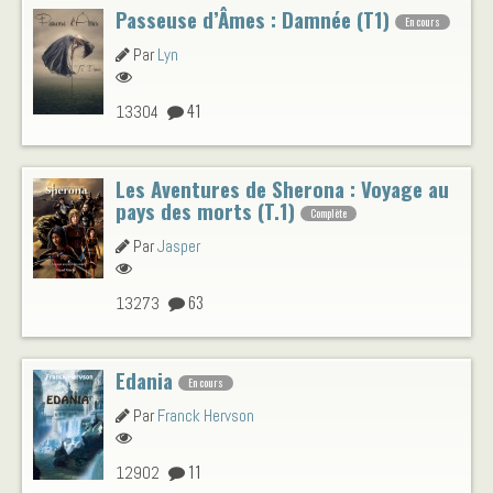
Passeuse d’Âmes : Damnée (T1)
En cours
Par
Lyn
41
13304
Les Aventures de Sherona : Voyage au
pays des morts (T.1)
Complète
Par
Jasper
63
13273
Edania
En cours
Par
Franck Hervson
11
12902