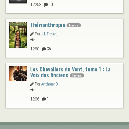
10
12258
Thérianthropia
En cours
Par
J.L Treuveur
35
1260
Les Chevaliers du Vent, tome 1 : La
Voix des Anciens
En cours
Par
Anthony D
1
1206