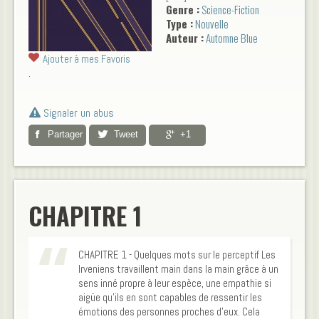
Genre :
Science-Fiction
l\'ambre. Idrille, une jeune
Type :
Nouvelle
linguiste, aura pour mission
Auteur :
Automne Blue
d\'établir le contact avec
celui-ci...
Ajouter à mes Favoris
.
Signaler un abus
Partager
Tweet
+1
CHAPITRE 1
CHAPITRE 1 - Quelques mots sur le perceptif Les
Irveniens travaillent main dans la main grâce à un
sens inné propre à leur espèce, une empathie si
aigüe qu’ils en sont capables de ressentir les
émotions des personnes proches d’eux. Cela