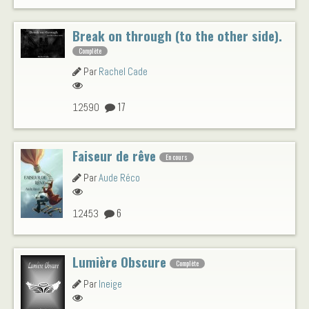
Break on through (to the other side).
Complète
Par
Rachel Cade
17
12590
Faiseur de rêve
En cours
Par
Aude Réco
6
12453
Lumière Obscure
Complète
Par
Ineige