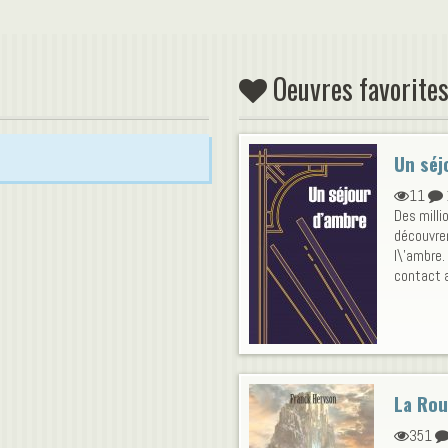
Oeuvres favorites
Un séj
11
Des milli
découvre
l\'ambre. 
contact a
La Rou
351