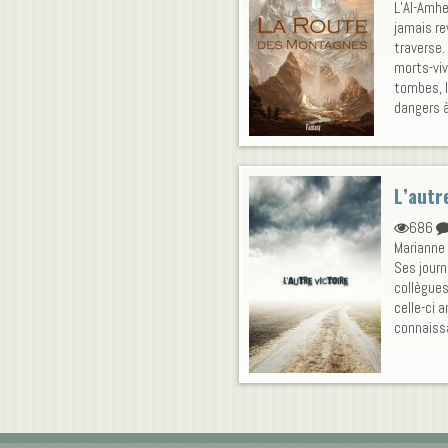
L’Al-Amhe
jamais re
traverse.
morts-viv
tombes, l
dangers à 
L’autre
686
Marianne 
Ses journ
collègues
celle-ci 
connaissa