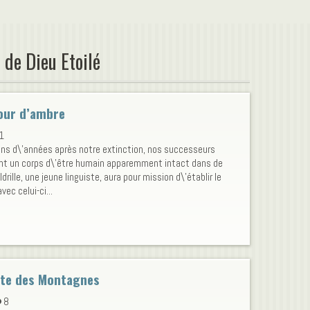
 de Dieu Etoilé
our d’ambre
1
ons d\'années après notre extinction, nos successeurs
nt un corps d\'être humain apparemment intact dans de
Idrille, une jeune linguiste, aura pour mission d\'établir le
vec celui-ci...
te des Montagnes
8