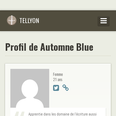
TELLYON
PARCOURIR LES OEUVRES
Profil de Automne Blue
SE CONNECTER
S’INSCRIRE
CONSEILS D’ÉCRITURES
Femme
FAQ
21 ans
Apprentie dans les domaine de l'écriture aussi