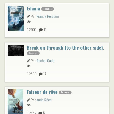
Edania
En cours
Par
Franck Hervson
11
12901
Break on through (to the other side).
Complète
Par
Rachel Cade
17
12589
Faiseur de rêve
En cours
Par
Aude Réco
6
12452