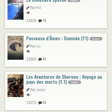
Complète
Par
Phil
19
13329
Passeuse d’Âmes : Damnée (T1)
En cours
Par
Lyn
41
13303
Les Aventures de Sherona : Voyage au
pays des morts (T.1)
Complète
Par
Jasper
63
13272