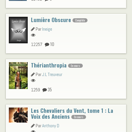
Lumière Obscure
Complète
Par
Ineige
10
12257
Thérianthropia
En cours
Par
J.L Treuveur
35
1259
Les Chevaliers du Vent, tome 1 : La
Voix des Anciens
En cours
Par
Anthony D