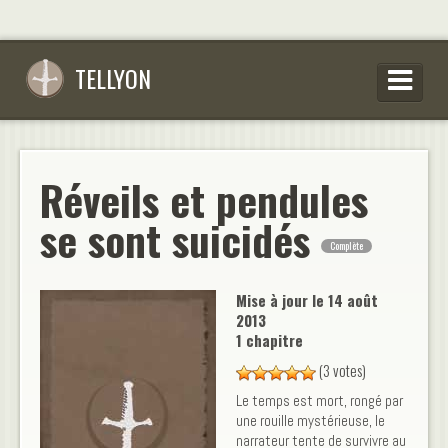
TELLYON
PARCOURIR LES OEUVRES
SE CONNECTER
Réveils et pendules
S’INSCRIRE
se sont suicidés
Complète
CONSEILS D’ÉCRITURES
FAQ
Mise à jour le
14 août
2013
1 chapitre
(3 votes)
Le temps est mort, rongé par
une rouille mystérieuse, le
narrateur tente de survivre au