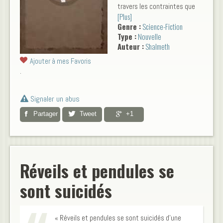
travers les contraintes que
[Plus]
cela implique. La frontière
Genre :
Science-Fiction
entre Sf et Fantastique est
Type :
Nouvelle
mince, les visions
Auteur :
Shalmeth
cauchemardesques se
succèdent sous le filtre de
Ajouter à mes Favoris
l'absurde.
.
Signaler un abus
Partager
Tweet
+1
Réveils et pendules se
sont suicidés
« Réveils et pendules se sont suicidés d’une