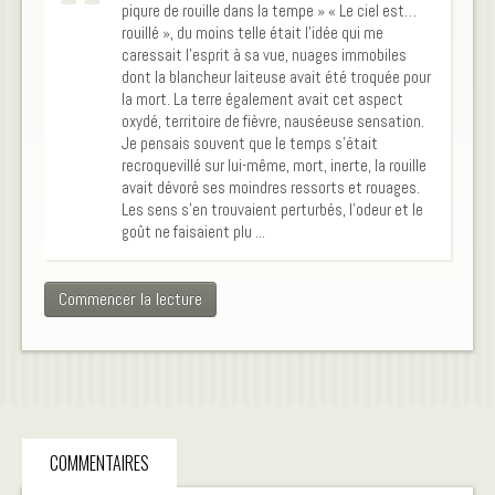
piqure de rouille dans la tempe » « Le ciel est…
rouillé », du moins telle était l’idée qui me
caressait l’esprit à sa vue, nuages immobiles
dont la blancheur laiteuse avait été troquée pour
la mort. La terre également avait cet aspect
oxydé, territoire de fièvre, nauséeuse sensation.
Je pensais souvent que le temps s’était
recroquevillé sur lui-même, mort, inerte, la rouille
avait dévoré ses moindres ressorts et rouages.
Les sens s’en trouvaient perturbés, l’odeur et le
goût ne faisaient plu ...
Commencer la lecture
COMMENTAIRES