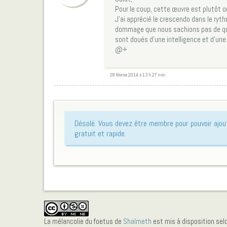
Pour le coup, cette œuvre est plutôt or
J’ai apprécié le crescendo dans le ryt
dommage que nous sachions pas de quel
sont doués d’une intelligence et d’une 
@+
28 février 2014 à 13 h 27 min
Désolé. Vous devez être membre pour pouvoir ajo
gratuit et rapide.
La mélancolie du foetus
de
Shalmeth
est mis à disposition sel