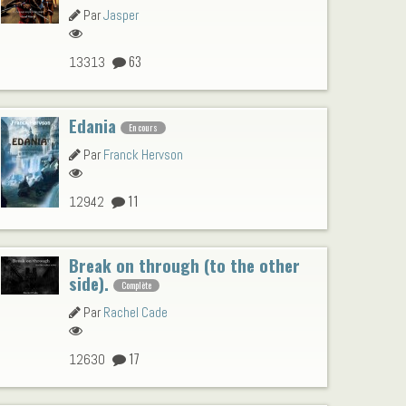
Par
Jasper
63
13313
Edania
En cours
Par
Franck Hervson
11
12942
Break on through (to the other
side).
Complète
Par
Rachel Cade
17
12630