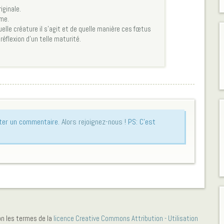
iginale.
hme.
le créature il s’agit et de quelle manière ces fœtus
réflexion d’un telle maturité.
uter un commentaire.
Alors rejoignez-nous !
PS: C'est
on les termes de la
licence Creative Commons Attribution - Utilisation