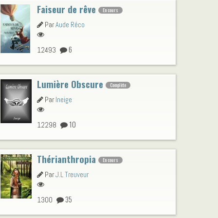
Faiseur de rêve
En cours
Par
Aude Réco
6
12493
Lumière Obscure
Complète
Par
Ineige
10
12298
Thérianthropia
En cours
Par
J.L Treuveur
35
1300