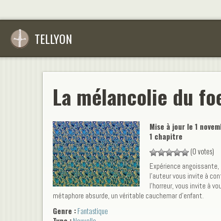
TELLYON
La mélancolie du f
Mise à jour le
1 novem
1 chapitre
(0 votes)
Expérience angoissante,
l'auteur vous invite à con
l'horreur, vous invite à v
métaphore absurde, un véritable cauchemar d'enfant.
Genre :
Fantastique
Type :
Nouvelle