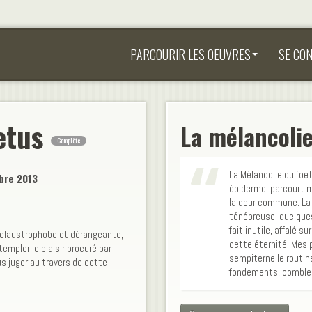
PARCOURIR LES OEUVRES
SE CO
oetus
La mélancolie
Complète
La Mélancolie du foe
bre 2013
épiderme, parcourt m
laideur commune. La
ténébreuse; quelques
fait inutile, affalé 
 claustrophobe et dérangeante,
cette éternité. Mes 
templer le plaisir procuré par
sempiternelle routine
ous juger au travers de cette
fondements, comble à 