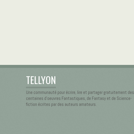
TELLYON
Une communauté pour écrire, lire et partager gratuitement des
centaines d’oeuvres Fantastiques, de Fantasy et de Science-
fiction écrites par des auteurs amateurs.