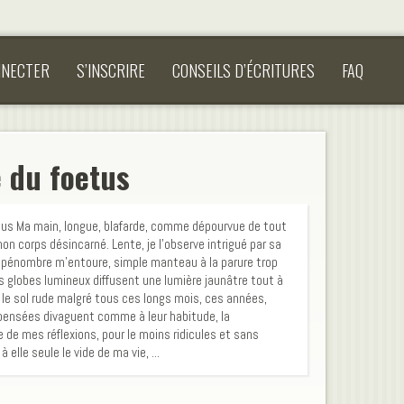
NNECTER
S’INSCRIRE
CONSEILS D’ÉCRITURES
FAQ
 du foetus
tus Ma main, longue, blafarde, comme dépourvue de tout
on corps désincarné. Lente, je l’observe intrigué par sa
 pénombre m’entoure, simple manteau à la parure trop
 globes lumineux diffusent une lumière jaunâtre tout à
sur le sol rude malgré tous ces longs mois, ces années,
pensées divaguent comme à leur habitude, la
 de mes réflexions, pour le moins ridicules et sans
elle seule le vide de ma vie, ...