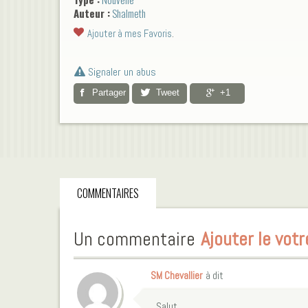
Auteur :
Shalmeth
Ajouter à mes Favoris
.
Signaler un abus
Partager
Tweet
+1
COMMENTAIRES
Un commentaire
Ajouter le votr
SM Chevallier
à dit
Salut,