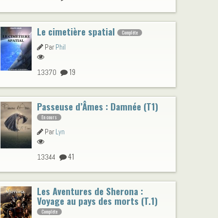
Le cimetière spatial
Complète
Par
Phil
19
13370
Passeuse d’Âmes : Damnée (T1)
En cours
Par
Lyn
41
13344
Les Aventures de Sherona :
Voyage au pays des morts (T.1)
Complète