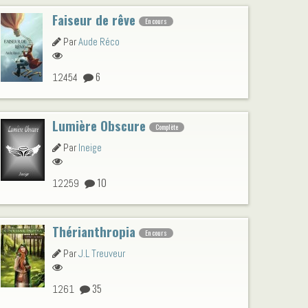
Faiseur de rêve
En cours
Par
Aude Réco
6
12454
Lumière Obscure
Complète
Par
Ineige
10
12259
Thérianthropia
En cours
Par
J.L Treuveur
35
1261