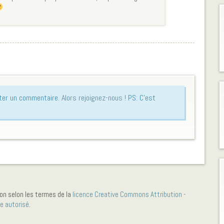
uter un commentaire.
Alors rejoignez-nous !
PS: C'est
on selon les termes de la
licence Creative Commons Attribution -
ge autorisé
.