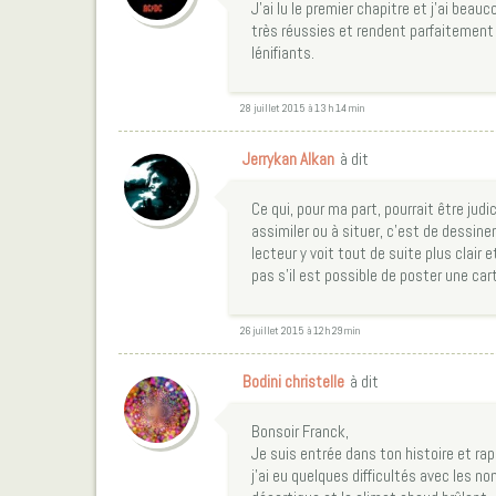
J’ai lu le premier chapitre et j’ai beau
très réussies et rendent parfaitement
lénifiants.
28 juillet 2015 à 13 h 14 min
Jerrykan Alkan
à dit
Ce qui, pour ma part, pourrait être jud
assimiler ou à situer, c’est de dessine
lecteur y voit tout de suite plus clair e
pas s’il est possible de poster une car
26 juillet 2015 à 12 h 29 min
Bodini christelle
à dit
Bonsoir Franck,
Je suis entrée dans ton histoire et ra
j’ai eu quelques difficultés avec les 