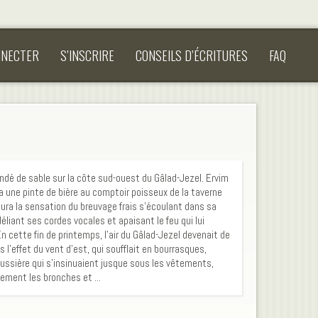
NNECTER
S’INSCRIRE
CONSEILS D’ÉCRITURES
FAQ
ondé de sable sur la côte sud-ouest du Gâlad-Jezel. Ervim
une pinte de bière au comptoir poisseux de la taverne
avoura la sensation du breuvage frais s’écoulant dans sa
liant ses cordes vocales et apaisant le feu qui lui
n cette fin de printemps, l’air du Gâlad-Jezel devenait de
s l’effet du vent d’est, qui soufflait en bourrasques,
oussière qui s’insinuaient jusque sous les vêtements,
ement les bronches et ...