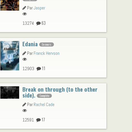
Par
Jasper
63
13274
Edania
En cours
Par
Franck Hervson
11
12903
Break on through (to the other
side).
Complète
Par
Rachel Cade
17
12591