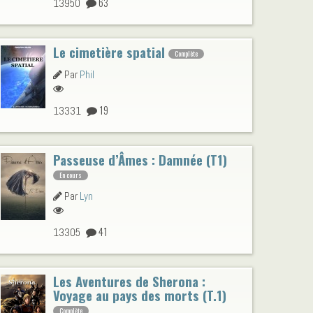
63
13950
Le cimetière spatial
Complète
Par
Phil
19
13331
Passeuse d’Âmes : Damnée (T1)
En cours
Par
Lyn
41
13305
Les Aventures de Sherona :
Voyage au pays des morts (T.1)
Complète