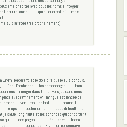
 J’aime les descriptions des personnages
deuxième chapitre avec tous les noms à intégrer,
t pour retenir qui est qui et quoi est où … mais
it.
 je me suis arrêtée très prochainement).
an Ervim Herderant, et je dois dire que je suis conquis.
 le décor, l’ambiance et les personnages sont bien
 pour nous immerger dans ton univers, et sans nous
 place avec raffinement et l’intrigue est lancée de
e romans d’aventures, ton histoire est prometteuse.
peu de temps. J’ai seulement eu quelques difficultés à
t je salue l’originalité et les sonorités qui concordent
se qu’au fil des pages, ce problème se volatilisera
 les prochaines péripéties d’Ervim, un personnage