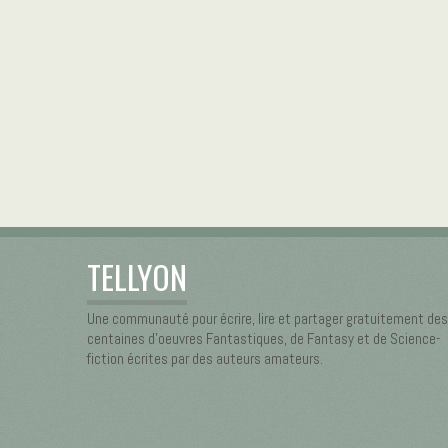
TELLYON
Une communauté pour écrire, lire et partager gratuitement des
centaines d’oeuvres Fantastiques, de Fantasy et de Science-
fiction écrites par des auteurs amateurs.