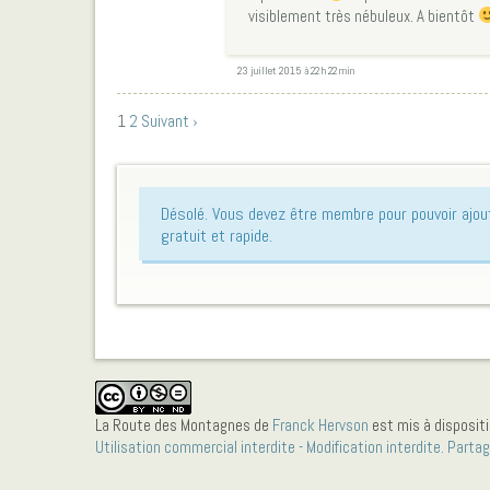
visiblement très nébuleux. A bientôt
23 juillet 2015 à 22 h 22 min
1
2
Suivant ›
Désolé. Vous devez être membre pour pouvoir ajo
gratuit et rapide.
La Route des Montagnes
de
Franck Hervson
est mis à dispositi
Utilisation commercial interdite - Modification interdite. Parta