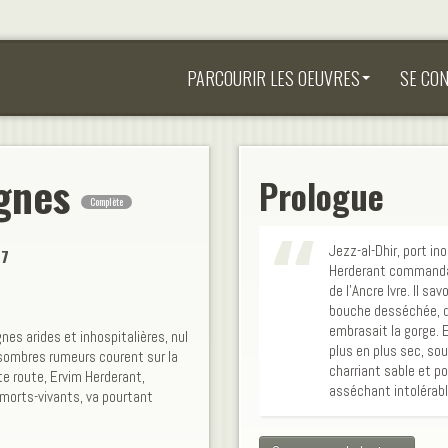
PARCOURIR LES OEUVRES
SE CO
agnes
Prologue
Complète
Jezz-al-Dhir, port in
17
Herderant commanda 
de l’Ancre Ivre. Il s
bouche desséchée, dé
embrasait la gorge. E
es arides et inhospitalières, nul
plus en plus sec, sou
 sombres rumeurs courent sur la
charriant sable et p
te route, Ervim Herderant,
asséchant intolérabl
 morts-vivants, va pourtant
 pilleur de tombes, les affaires
 puissent être les dangers à