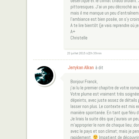
désertique et le climat chaud brûlant.
pittoresques. J’ai un peu décroché au 
mais il me manque un peu d’entraînemen
l’ambiance est bien posée, on s’y croira
A te lire bientôt (je vais reprendre où
A+
Christelle
23 juillet 2015 à 22 h 39 min
Jerrykan Alkan
à dit
Bonjour Franck,
j’ai lu le premier chapitre de votre rom
Votre plume est vraiment très soignée,
dépeints, avec juste assez de détails
lasser non plus. Le contexte est mis en
manière spontanée. En tant que féru d
Je lirais la suite dès que j’aurais un 
m’approprier le nom de chaque lieu; don
avec le pays et son climat; mais je pen
rapidement.
Impatient de découvrir