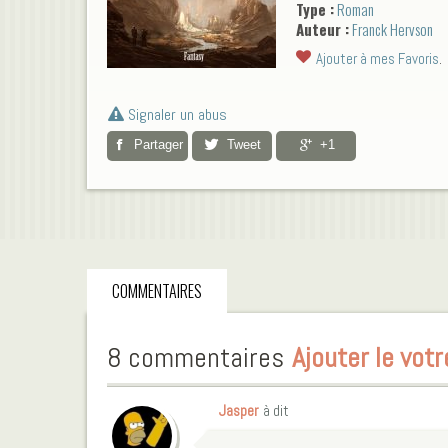
Type :
Roman
affronter. La sinistre ren
Auteur :
Franck Hervson
d’ailleurs pas de taille à e
l'accompagnent, à commen
Ajouter à mes Favoris
.
à la colère facile et à la 
Revenants, démons et autr
tout affronter. Mais ils so
Signaler un abus
cache vraiment la route 
Partager
Tweet
+1
COMMENTAIRES
8 commentaires
Ajouter le votr
Jasper
à dit