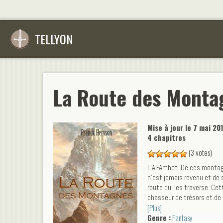
TELLYON
La Route des Mont
Mise à jour le
7 mai 20
4 chapitres
(3 votes)
L’Al-Amhet. De ces montagn
n’est jamais revenu et de
route qui les traverse. Cet
chasseur de trésors et de
[Plus]
devoir l’emprunter. Pour un
Genre :
Fantasy
n’attendent pas, quels que