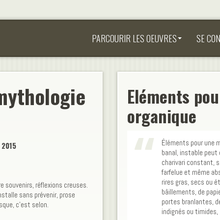
PARCOURIR LES OEUVRES
SE CO
mythologie
Eléments pou
organique
Éléments pour une m
 2015
banal, instable peut
charivari constant, 
farfelue et même abs
rires gras, secs ou é
 souvenirs, réflexions creuses.
bâillements, de papie
installe sans prévenir, prose
portes branlantes, 
que, c'est selon.
indignés ou timides, d