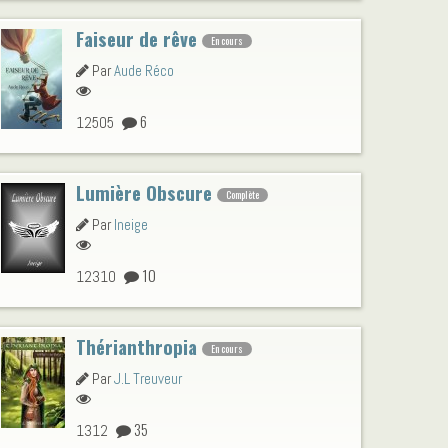
Faiseur de rêve
En cours
Par
Aude Réco
6
12505
Lumière Obscure
Complète
Par
Ineige
10
12310
Thérianthropia
En cours
Par
J.L Treuveur
35
1312