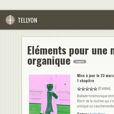
TELLYON
Eléments pour une 
organique
Complète
Mise à jour le
23 mars
1 chapitre
(0 votes)
Ballade mnémonique entre
Récit de la routine qui s'
onirique ou cauchemardes
Genre :
Fantastique