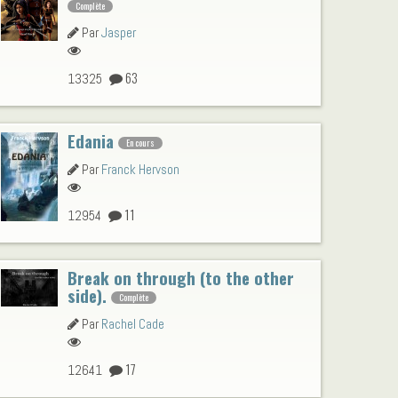
Complète
Par
Jasper
63
13325
Edania
En cours
Par
Franck Hervson
11
12954
Break on through (to the other
side).
Complète
Par
Rachel Cade
17
12641