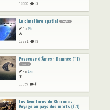
63
14000
Le cimetière spatial
Complète
Par
Phil
19
13381
Passeuse d’Âmes : Damnée (T1)
En cours
Par
Lyn
41
13355
Les Aventures de Sherona :
Voyage au pays des morts (T.1)