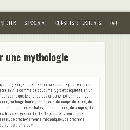
NNECTER
S’INSCRIRE
CONSEILS D’ÉCRITURES
FAQ
r une mythologie
ythologie organique C’est un crépuscule pour le moins
 être, la ville comme de coutume rugit et caquette en un
si constant que le silence devient une notion inconnue,
urde; mélange homogène de cris, de coups de freins, de
touffés, de joutes verbales, d’indignations, de soupirs, de
rs froissés, gras ou flottants jusqu’aux perrons de
de rails, de crachotements mécaniques, de crachats
e verres pleins et v ...