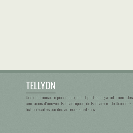
TELLYON
Une communauté pour écrire, lire et partager gratuitement des
centaines d’oeuvres Fantastiques, de Fantasy et de Science-
fiction écrites par des auteurs amateurs.