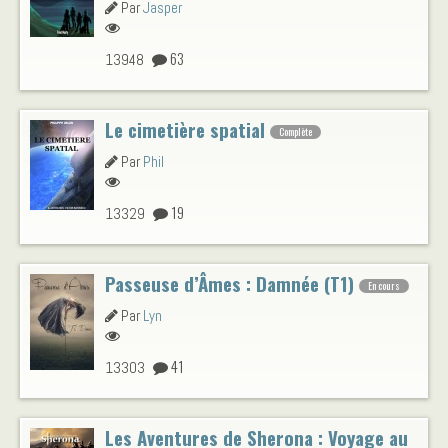
Par
Jasper
63
13948
Le cimetière spatial
Complète
Par
Phil
19
13329
Passeuse d’Âmes : Damnée (T1)
En cours
Par
Lyn
41
13303
Les Aventures de Sherona : Voyage au