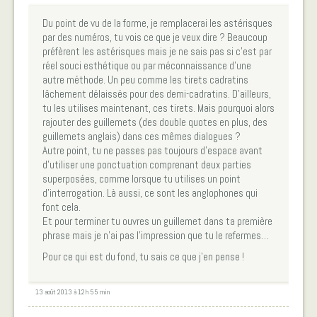
Du point de vu de la forme, je remplacerai les astérisques
par des numéros, tu vois ce que je veux dire ? Beaucoup
préfèrent les astérisques mais je ne sais pas si c’est par
réel souci esthétique ou par méconnaissance d’une
autre méthode. Un peu comme les tirets cadratins
lâchement délaissés pour des demi-cadratins. D’ailleurs,
tu les utilises maintenant, ces tirets. Mais pourquoi alors
rajouter des guillemets (des double quotes en plus, des
guillemets anglais) dans ces mêmes dialogues ?
Autre point, tu ne passes pas toujours d’espace avant
d’utiliser une ponctuation comprenant deux parties
superposées, comme lorsque tu utilises un point
d’interrogation. Là aussi, ce sont les anglophones qui
font cela.
Et pour terminer tu ouvres un guillemet dans ta première
phrase mais je n’ai pas l’impression que tu le refermes…
Pour ce qui est du fond, tu sais ce que j’en pense !
13 août 2013 à 12 h 55 min