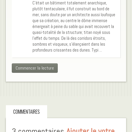
C’était un bâtiment totalement anarchique,
plutôt tentaculaire, il fut construit au bord de
mer, sans doute par un architecte aussi loufoque
que sa création, au centre le dôme immense
émergeait à peine du sable qui avait recouvert la
quasi-totalité de la structure; titan noyé sous
l’effet du temps. De là des corridors étroits,
sombres et visqueux, s’élançaient dans les
profondeurs crissantes des dunes. Typi ...
Commencer la lecture
COMMENTAIRES
3 commentaires
Ajouter le votre