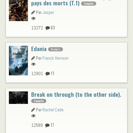
pays des morts (T.1)
Complète
Par
Jasper
63
13272
Edania
En cours
Par
Franck Hervson
11
12901
Break on through (to the other side).
Complète
Par
Rachel Cade
17
12589