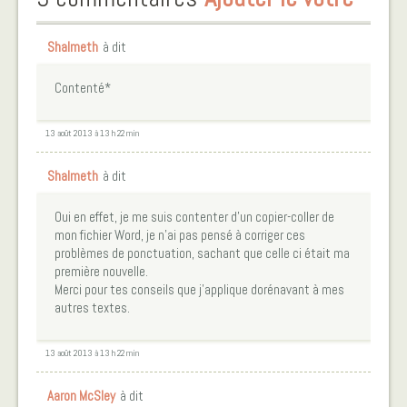
Shalmeth
à dit
Contenté*
13 août 2013 à 13 h 22 min
Shalmeth
à dit
Oui en effet, je me suis contenter d’un copier-coller de
mon fichier Word, je n’ai pas pensé à corriger ces
problèmes de ponctuation, sachant que celle ci était ma
première nouvelle.
Merci pour tes conseils que j’applique dorénavant à mes
autres textes.
13 août 2013 à 13 h 22 min
Aaron McSley
à dit