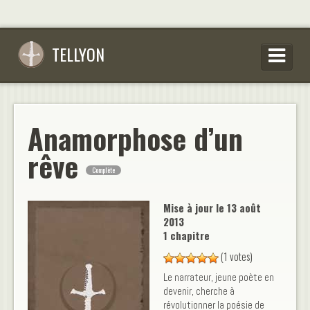
TELLYON
PARCOURIR LES OEUVRES
SE CONNECTER
Anamorphose d’un
S’INSCRIRE
rêve
Complète
CONSEILS D’ÉCRITURES
FAQ
Mise à jour le
13 août
2013
1 chapitre
(1 votes)
Le narrateur, jeune poète en
devenir, cherche à
révolutionner la poésie de