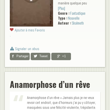
manière quelque peu
[Plus]
subversive, pour ce faire il
Genre :
Fantastique
passe un séjour au Centre,
Type :
Nouvelle
dôme titanesque où artistes
Auteur :
Shalmeth
de tout bords se côtoient.
Ajouter à mes Favoris
.
Signaler un abus
Partager
Tweet
+1
Anamorphose d’un rêve
Anamorphose d’un rêve « Jamais plus je ne veux
revoir cet endroit, que d’horreurs j’ai pu y côtoyer,
masquées sous une félicité virulente, trépidante.