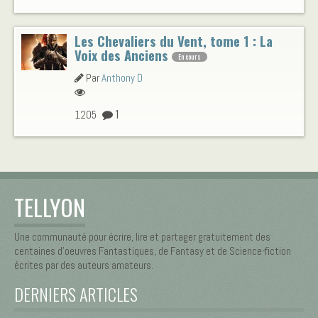
Les Chevaliers du Vent, tome 1 : La
Voix des Anciens
En cours
Par
Anthony D
1
1205
TELLYON
Une communauté pour écrire, lire et partager gratuitement des
centaines d’oeuvres Fantastiques, de Fantasy et de Science-fiction
écrites par des auteurs amateurs.
DERNIERS ARTICLES