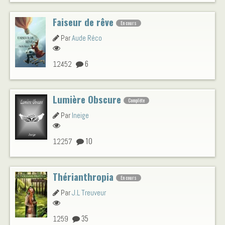
Faiseur de rêve
En cours
Par
Aude Réco
6
12452
Lumière Obscure
Complète
Par
Ineige
10
12257
Thérianthropia
En cours
Par
J.L Treuveur
35
1259