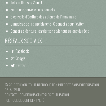
Tellyon fête ses 2 ans !
Ecrire une nouvelle : nos conseils
6 conseils d’écriture des auteurs de l’Imaginaire
L’angoisse de la page blanche : 6 conseils pour l’éviter
Conseils d’écriture : garder son style tout au long du récit
RÉSEAUX SOCIAUX
Facebook
Google+
Twitter
© 2013 TELLYON. TOUTE REPRODUCTION INTERDITE SANS L'AUTORISATION
DE L'AUTEUR.
CONTACT
CONDITIONS GÉNERALES D'UTILISATION
POLITIQUE DE CONFIDENTIALITÉ