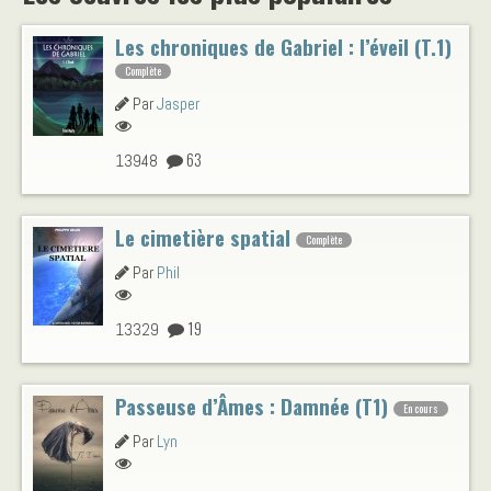
Les chroniques de Gabriel : l’éveil (T.1)
Complète
Par
Jasper
63
13948
Le cimetière spatial
Complète
Par
Phil
19
13329
Passeuse d’Âmes : Damnée (T1)
En cours
Par
Lyn