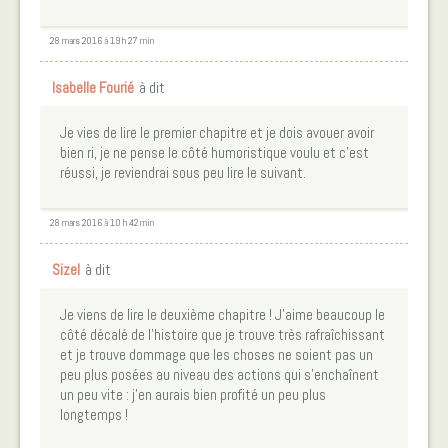
28 mars 2016 à 19 h 27 min
Isabelle Fourié
à dit
Je vies de lire le premier chapitre et je dois avouer avoir
bien ri, je ne pense le côté humoristique voulu et c’est
réussi, je reviendrai sous peu lire le suivant.
28 mars 2016 à 10 h 42 min
Sizel
à dit
Je viens de lire le deuxième chapitre ! J’aime beaucoup le
côté décalé de l’histoire que je trouve très rafraîchissant
et je trouve dommage que les choses ne soient pas un
peu plus posées au niveau des actions qui s’enchaînent
un peu vite : j’en aurais bien profité un peu plus
longtemps !