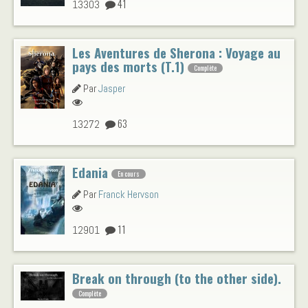
41
13303
Les Aventures de Sherona : Voyage au
pays des morts (T.1)
Complète
Par
Jasper
63
13272
Edania
En cours
Par
Franck Hervson
11
12901
Break on through (to the other side).
Complète