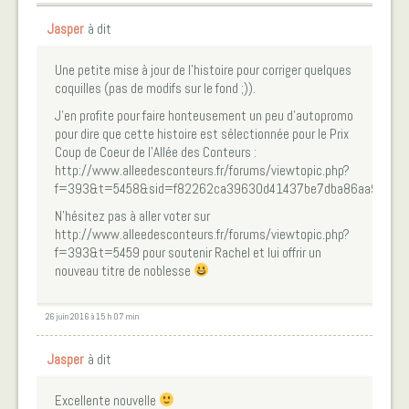
Jasper
à dit
Une petite mise à jour de l’histoire pour corriger quelques
coquilles (pas de modifs sur le fond ;)).
J’en profite pour faire honteusement un peu d’autopromo
pour dire que cette histoire est sélectionnée pour le Prix
Coup de Coeur de l’Allée des Conteurs :
http://www.alleedesconteurs.fr/forums/viewtopic.php?
f=393&t=5458&sid=f82262ca39630d41437be7dba86aa961
N’hésitez pas à aller voter sur
http://www.alleedesconteurs.fr/forums/viewtopic.php?
f=393&t=5459 pour soutenir Rachel et lui offrir un
nouveau titre de noblesse
26 juin 2016 à 15 h 07 min
Jasper
à dit
Excellente nouvelle