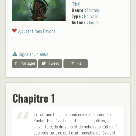
[Plus]
ressemblance avec une
Genre :
Fantasy
personne existante
Type :
Nouvelle
serait....hum.....carrément
Auteur :
Jasper
voulue. Mais tout ceci reste
une fiction fictive exagérée
Ajouter à mes Favoris
bien sûr...
.
Signaler un abus
Partager
Tweet
+1
Chapitre 1
Il était une fois une jeune cuisinière nommée
Rachel. Elle rêvait de batailles, de quêtes,
d’aventure, de dragons et de richesses. Enfin d’à
peu près tout ce qu’il était possible de rêver, et