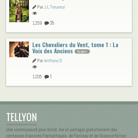
Par
J.L Treuveur
35
1259
Les Chevaliers du Vent, tome 1 : La
Voix des Anciens
En cours
Par
Anthony D
1
1205
TELLYON
Une communauté pour écrire, lire et partager gratuitement des
centaines d’oeuvres Fantastiques, de Fantasy et de Science-fiction