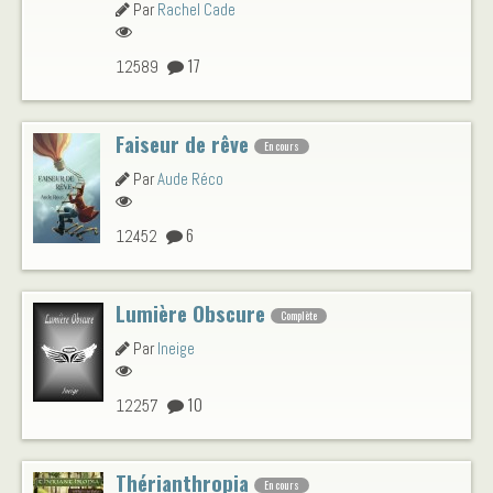
Par
Rachel Cade
17
12589
Faiseur de rêve
En cours
Par
Aude Réco
6
12452
Lumière Obscure
Complète
Par
Ineige
10
12257
Thérianthropia
En cours