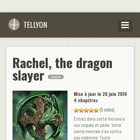
TELLYON
PARCOURIR LES OEUVRES
SE CONNECTER
Rachel, the dragon
S’INSCRIRE
slayer
Complète
CONSEILS D’ÉCRITURES
FAQ
Mise à jour le
26 juin 2016
4 chapitres
(5 votes)
Entrez dans cette histoire à
vos risques et périls. Votre
santé mentale n'en sortira
pas indemme. Toute