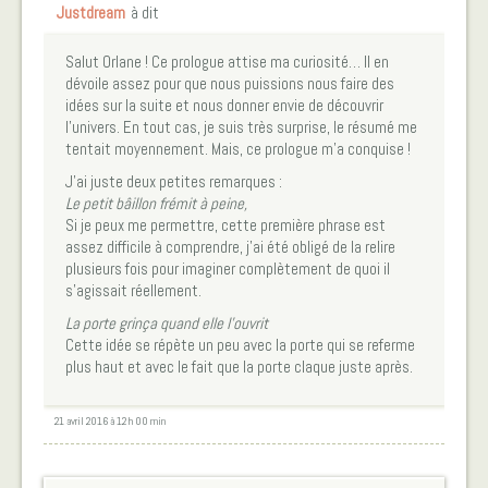
Justdream
à dit
Salut Orlane ! Ce prologue attise ma curiosité… Il en
dévoile assez pour que nous puissions nous faire des
idées sur la suite et nous donner envie de découvrir
l’univers. En tout cas, je suis très surprise, le résumé me
tentait moyennement. Mais, ce prologue m’a conquise !
J’ai juste deux petites remarques :
Le petit bâillon frémit à peine,
Si je peux me permettre, cette première phrase est
assez difficile à comprendre, j’ai été obligé de la relire
plusieurs fois pour imaginer complètement de quoi il
s’agissait réellement.
La porte grinça quand elle l’ouvrit
Cette idée se répète un peu avec la porte qui se referme
plus haut et avec le fait que la porte claque juste après.
21 avril 2016 à 12 h 00 min