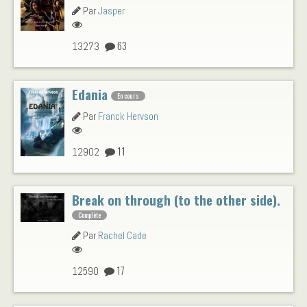
Par
Jasper
63
13273
Edania
En cours
Par
Franck Hervson
11
12902
Break on through (to the other side).
Complète
Par
Rachel Cade
17
12590