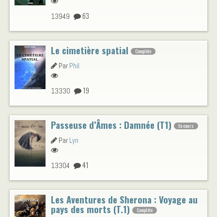
63
13949
Le cimetière spatial
Complète
Par
Phil
19
13330
Passeuse d’Âmes : Damnée (T1)
En cours
Par
Lyn
41
13304
Les Aventures de Sherona : Voyage au
pays des morts (T.1)
Complète