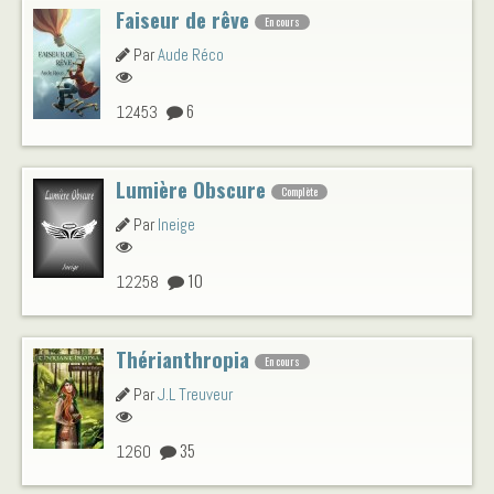
Faiseur de rêve
En cours
Par
Aude Réco
6
12453
Lumière Obscure
Complète
Par
Ineige
10
12258
Thérianthropia
En cours
Par
J.L Treuveur
35
1260