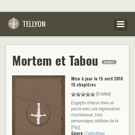
TELLYON
PARCOURIR LES OEUVRES
SE CONNECTER
Mortem et Tabou
En cours
S’INSCRIRE
CONSEILS D’ÉCRITURES
Mise à jour le
15 avril 2016
15 chapitres
FAQ
(0 votes)
Engagés chacun dans un
pacte avec une organisation
mystérieuse, trois
personnages célèbres de la
[Plus]
littérature d'horreur
Genre :
Fantastique
rencontrent régulièrement