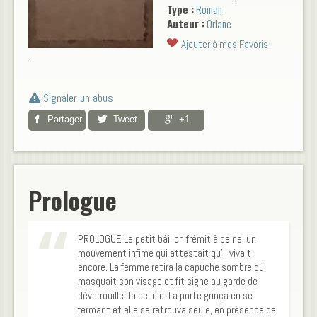
Type :
Roman
Angélique Darmonde,
Auteur :
Orlane
psychanalyste de l’occulte.
Tous sont embarqués à leur
Ajouter à mes Favoris
insu dans une expérience
.
scientifique qui pourrait bien
modeler le monde à leur
image, avec ou sans leur
Signaler un abus
accord...Car dans le grenier de
Partager
Tweet
+1
la psychanalyste, une étrange
créature rôde et de curieuses
expériences couvent à l’abri
des regards.
Prologue
PROLOGUE Le petit bâillon frémit à peine, un
mouvement infime qui attestait qu'il vivait
encore. La femme retira la capuche sombre qui
masquait son visage et fit signe au garde de
déverrouiller la cellule. La porte grinça en se
fermant et elle se retrouva seule, en présence de