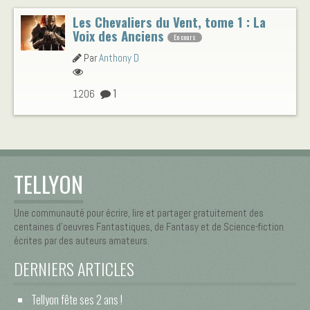
Les Chevaliers du Vent, tome 1 : La
Voix des Anciens
En cours
Par
Anthony D
1
1206
TELLYON
Une communauté pour écrire, lire et partager gratuitement des
centaines d’oeuvres Fantastiques, de Fantasy et de Science-fiction
écrites par des auteurs amateurs.
DERNIERS ARTICLES
Tellyon fête ses 2 ans !