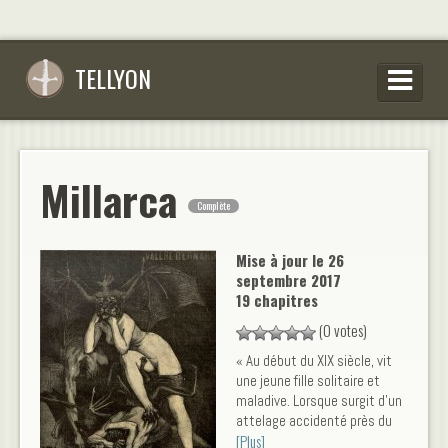
TELLYON
PARCOURIR LES OEUVRES
SE CONNECTER
Millarca
Complète
S’INSCRIRE
CONSEILS D’ÉCRITURES
Mise à jour le
26
septembre 2017
FAQ
19 chapitres
(0 votes)
« Au début du XIX siècle, vit
une jeune fille solitaire et
maladive. Lorsque surgit d’un
attelage accidenté près du
[Plus]
vieux pont gothique la