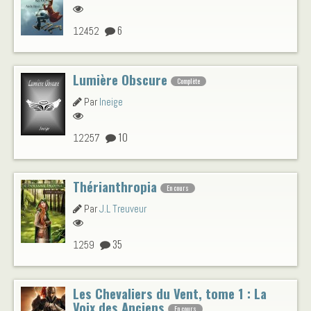
6
12452
Lumière Obscure
Complète
Par
Ineige
10
12257
Thérianthropia
En cours
Par
J.L Treuveur
35
1259
Les Chevaliers du Vent, tome 1 : La
Voix des Anciens
En cours