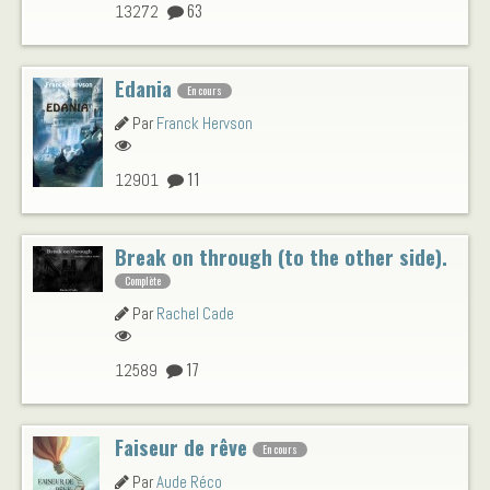
63
13272
Edania
En cours
Par
Franck Hervson
11
12901
Break on through (to the other side).
Complète
Par
Rachel Cade
17
12589
Faiseur de rêve
En cours
Par
Aude Réco