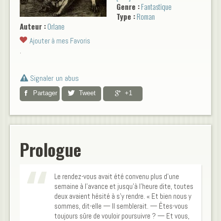
Genre :
Fantastique
silhouette ravissante de
Type :
Roman
Carmilla, une vie nouvelle
Auteur :
Orlane
commence pour l’héroïne. Une
inquiétante torpeur s’empare
Ajouter à mes Favoris
de celle qui bientôt ne peut
.
plus résister à la séduction
de Carmilla… Un amour
ineffable grandit entre les
Signaler un abus
deux créatures, la prédatrice
Partager
Tweet
+1
et sa proie, associées à tout
jamais « par la plus bizarre
maladie qui eût affligé un être
humain ». Voici comment
vous me connaissez.
Prologue
Prédatrice, ravissante,
inquiétante, je l’ai été. Et je le
suis toujours, à en croire vos
fantasmes m’entourant. Le
Le rendez-vous avait été convenu plus d’une
reste n’est que mensonge.
semaine à l’avance et jusqu’à l’heure dite, toutes
Laissez-moi vous raconter la
deux avaient hésité à s’y rendre. « Et bien nous y
véritable histoire de Carmilla,
sommes, dit-elle — Il semblerait. — Êtes-vous
mon histoire.
toujours sûre de vouloir poursuivre ? — Et vous,