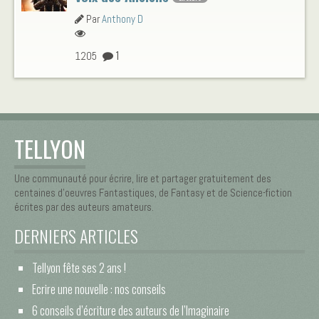
Par
Anthony D
1
1205
TELLYON
Une communauté pour écrire, lire et partager gratuitement des
centaines d’oeuvres Fantastiques, de Fantasy et de Science-fiction
écrites par des auteurs amateurs.
DERNIERS ARTICLES
Tellyon fête ses 2 ans !
Ecrire une nouvelle : nos conseils
6 conseils d’écriture des auteurs de l’Imaginaire