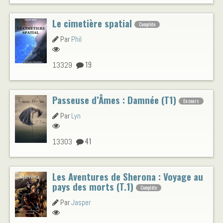
Le cimetière spatial
Complète
Par
Phil
19
13329
Passeuse d’Âmes : Damnée (T1)
En cours
Par
Lyn
41
13303
Les Aventures de Sherona : Voyage au
pays des morts (T.1)
Complète
Par
Jasper