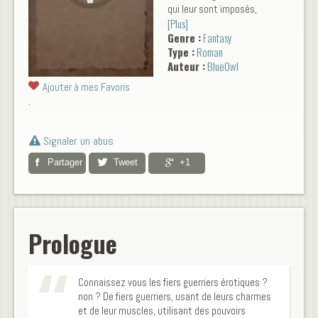
qui leur sont imposés,
[Plus]
réussissant la où des milliers
Genre :
Fantasy
sont tombés. Je ne vous
Type :
Roman
parle pas de chevalier, ni de
Auteur :
BlueOwl
mage et encore moins
d'archer. Je vous parle de
Ajouter à mes Favoris
guerrier, confectionnant leur
.
art du combat avec soin. leur
armes ? un simple pagne.
Leur nom ? Les guerriers
Signaler un abus
érotiques !
Partager
Tweet
+1
Prologue
Connaissez vous les fiers guerriers érotiques ?
non ? De fiers guerriers, usant de leurs charmes
et de leur muscles, utilisant des pouvoirs