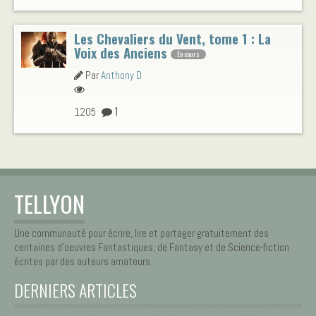
Les Chevaliers du Vent, tome 1 : La
Voix des Anciens
En cours
Par
Anthony D
1
1205
TELLYON
Une communauté pour écrire, lire et partager gratuitement des
centaines d’oeuvres Fantastiques, de Fantasy et de Science-fiction
écrites par des auteurs amateurs.
DERNIERS ARTICLES