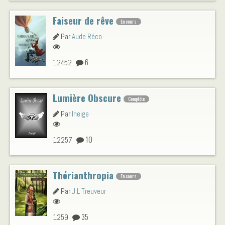
Faiseur de rêve
En cours
Par
Aude Réco
6
12452
Lumière Obscure
Complète
Par
Ineige
10
12257
Thérianthropia
En cours
Par
J.L Treuveur
35
1259