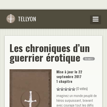
TELLYON
PARCOURIR LES OEUVRES
SE CONNECTER
Les chroniques d’un
S’INSCRIRE
guerrier érotique
En cours
CONSEILS D’ÉCRITURES
FAQ
Mise à jour le
22
septembre 2017
1 chapitre
(0 votes)
imaginez un monde peuplé de
héros surpuissant, bravant
avec courage tout les défis