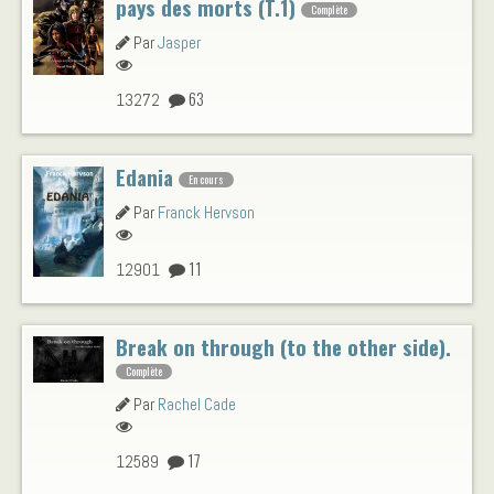
pays des morts (T.1)
Complète
Par
Jasper
63
13272
Edania
En cours
Par
Franck Hervson
11
12901
Break on through (to the other side).
Complète
Par
Rachel Cade
17
12589