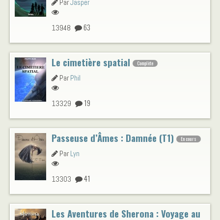
Par
Jasper
63
13948
Le cimetière spatial
Complète
Par
Phil
19
13329
Passeuse d’Âmes : Damnée (T1)
En cours
Par
Lyn
41
13303
Les Aventures de Sherona : Voyage au