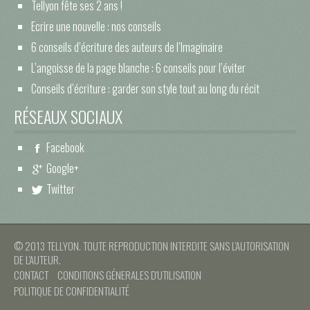
Tellyon fête ses 2 ans !
Ecrire une nouvelle : nos conseils
6 conseils d’écriture des auteurs de l’Imaginaire
L’angoisse de la page blanche : 6 conseils pour l’éviter
Conseils d’écriture : garder son style tout au long du récit
RÉSEAUX SOCIAUX
Facebook
Google+
Twitter
© 2013 TELLYON. TOUTE REPRODUCTION INTERDITE SANS L'AUTORISATION
DE L'AUTEUR.
CONTACT
CONDITIONS GÉNERALES D'UTILISATION
POLITIQUE DE CONFIDENTIALITÉ