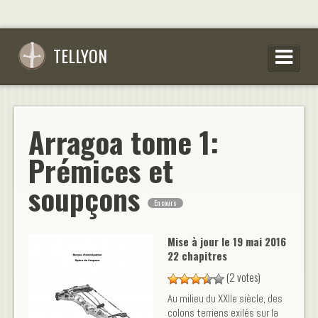
TELLYON
PARCOURIR LES OEUVRES
SE CONNECTER
Arragoa tome 1:
S’INSCRIRE
Prémices et
CONSEILS D’ÉCRITURES
soupçons
En cours
FAQ
Mise à jour le
19 mai 2016
22 chapitres
(2 votes)
Au milieu du XXIIe siècle, des
colons terriens exilés sur la