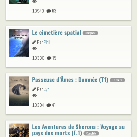
63
13949
Le cimetière spatial
Complète
Par
Phil
19
13330
Passeuse d’Âmes : Damnée (T1)
En cours
Par
Lyn
41
13304
Les Aventures de Sherona : Voyage au
pays des morts (T.1)
Complète