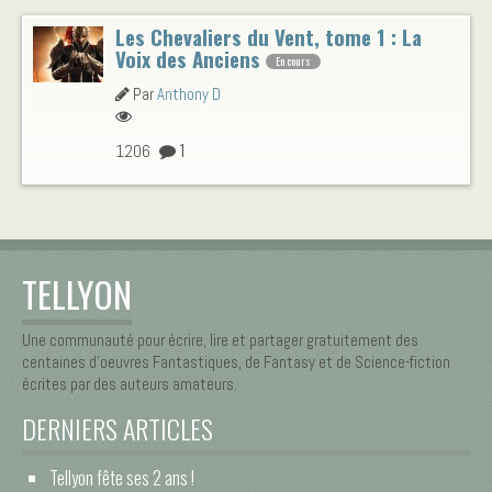
Les Chevaliers du Vent, tome 1 : La
Voix des Anciens
En cours
Par
Anthony D
1
1206
TELLYON
Une communauté pour écrire, lire et partager gratuitement des
centaines d’oeuvres Fantastiques, de Fantasy et de Science-fiction
écrites par des auteurs amateurs.
DERNIERS ARTICLES
Tellyon fête ses 2 ans !