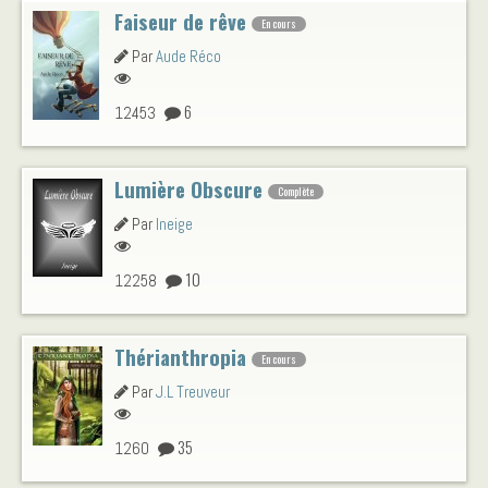
Faiseur de rêve
En cours
Par
Aude Réco
6
12453
Lumière Obscure
Complète
Par
Ineige
10
12258
Thérianthropia
En cours
Par
J.L Treuveur
35
1260