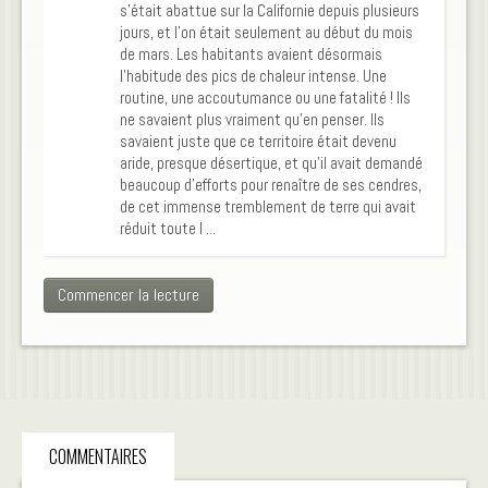
mystérieux Horkos.
s’était abattue sur la Californie depuis plusieurs
jours, et l’on était seulement au début du mois
de mars. Les habitants avaient désormais
l’habitude des pics de chaleur intense. Une
routine, une accoutumance ou une fatalité ! Ils
ne savaient plus vraiment qu’en penser. Ils
savaient juste que ce territoire était devenu
aride, presque désertique, et qu’il avait demandé
beaucoup d’efforts pour renaître de ses cendres,
de cet immense tremblement de terre qui avait
réduit toute l ...
Commencer la lecture
COMMENTAIRES