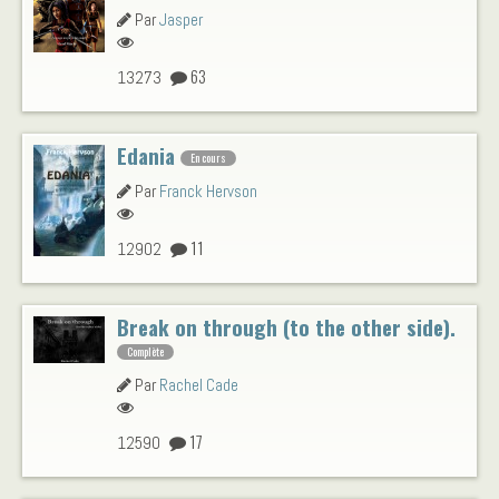
Par
Jasper
63
13273
Edania
En cours
Par
Franck Hervson
11
12902
Break on through (to the other side).
Complète
Par
Rachel Cade
17
12590