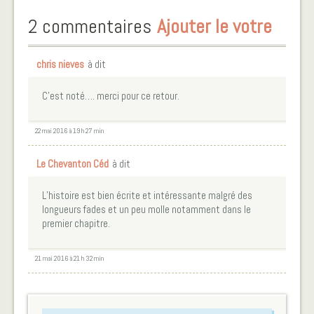
2 commentaires
Ajouter le votre
chris nieves
à dit
C’est noté…. merci pour ce retour.
22 mai 2016 à 19 h 27 min
Le Chevanton Céd
à dit
L’histoire est bien écrite et intéressante malgré des
longueurs fades et un peu molle notamment dans le
premier chapitre.
21 mai 2016 à 21 h 32 min