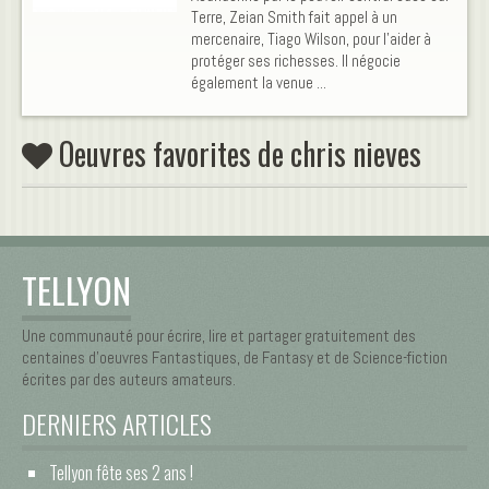
Terre, Zeian Smith fait appel à un
mercenaire, Tiago Wilson, pour l’aider à
protéger ses richesses. Il négocie
également la venue ...
Oeuvres favorites de chris nieves
TELLYON
Une communauté pour écrire, lire et partager gratuitement des
centaines d’oeuvres Fantastiques, de Fantasy et de Science-fiction
écrites par des auteurs amateurs.
DERNIERS ARTICLES
Tellyon fête ses 2 ans !