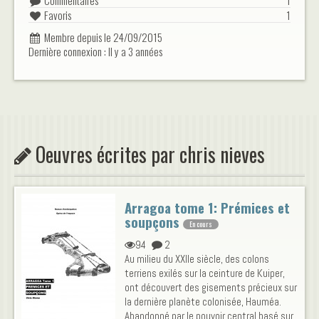
Commentaires
1
Favoris
1
Membre depuis le 24/09/2015
Dernière connexion : Il y a 3 années
Oeuvres écrites par chris nieves
Arragoa tome 1: Prémices et
soupçons
En cours
94
2
Au milieu du XXIIe siècle, des colons
terriens exilés sur la ceinture de Kuiper,
ont découvert des gisements précieux sur
la dernière planète colonisée, Hauméa.
Abandonné par le pouvoir central basé sur