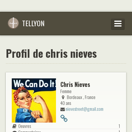
TELLYON
PARCOURIR LES OEUVRES
Profil de chris nieves
SE CONNECTER
S’INSCRIRE
CONSEILS D’ÉCRITURES
Chris Nieves
FAQ
Femme
Bordeaux , France
40 ans
nievestreet@gmail.com
Oeuvres
1