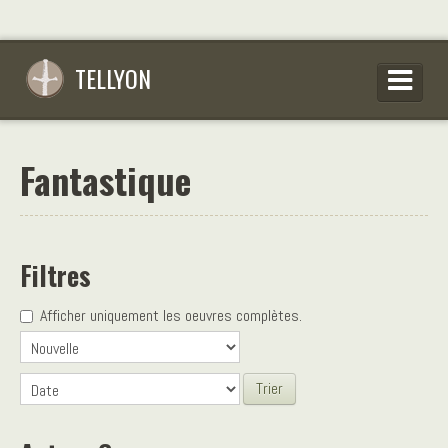
TELLYON
PARCOURIR LES OEUVRES
Fantastique
SE CONNECTER
S’INSCRIRE
CONSEILS D’ÉCRITURES
Filtres
FAQ
Afficher uniquement les oeuvres complètes.
Trier