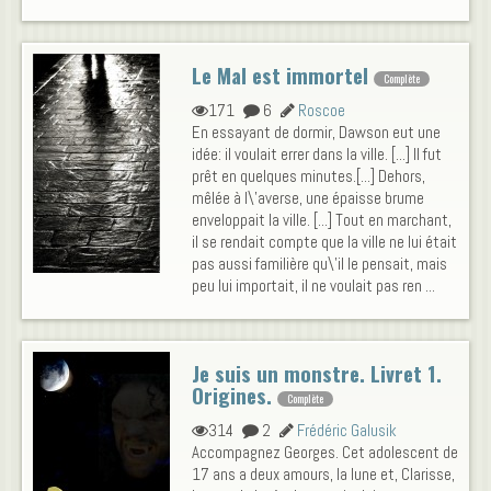
Le Mal est immortel
Complète
171
6
Roscoe
En essayant de dormir, Dawson eut une
idée: il voulait errer dans la ville. [...] Il fut
prêt en quelques minutes.[...] Dehors,
mêlée à l\'averse, une épaisse brume
enveloppait la ville. [...] Tout en marchant,
il se rendait compte que la ville ne lui était
pas aussi familière qu\'il le pensait, mais
peu lui importait, il ne voulait pas ren ...
Je suis un monstre. Livret 1.
Origines.
Complète
314
2
Frédéric Galusik
Accompagnez Georges. Cet adolescent de
17 ans a deux amours, la lune et, Clarisse,