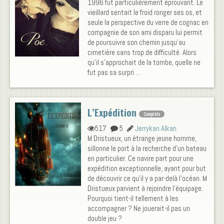
1996 fut particulièrement éprouvant. Le
vieillard sentait le froid ronger ses os, et
seule la perspective du verre de cognac en
compagnie de son ami disparu lui permit
de poursuivre son chemin jusqu’au
cimetière sans trop de difficulté. Alors
qu’il s’approchait de la tombe, quelle ne
fut pas sa surpri ...
L’Expédition
Complète
517
5
Jerrykan Alkan
M Dristueux, un étrange jeune homme,
sillonne le port à la recherche d'un bateau
en particulier. Ce navire part pour une
expédition exceptionnelle, ayant pour but
de découvrir ce qu'il y a par-delà l'océan. M
Dristueux parvient à rejoindre l'équipage.
Pourquoi tient-il tellement à les
accompagner ? Ne jouerait-il pas un
double jeu ?