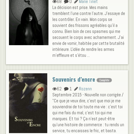
68
0
Marie Tinet
La décision est prise. Mes mains
tremblent l'une contre l'autre. J'essaye de
les contrôler. En vain. Mon corps se
souvient des frissons agréables qu'il a
connu. Bien loin de ces spasmes qui me
secouent le corps avec acharnement. J'ai
envie de vomir, habitée par cette brutalité
intérieure. L'idée de rendre les armes
m'effleure et s’étou ...
Souvenirs d’encre
Complète
62
1
Rozenn
Septembre 2015 - Nouvelle non corrigée /
"Ce que je veux dire, c’est que moi je me
souviendrai de toi toute ma vie : c’est toi
qui me fais du mal, c’est toi qui me
marques. Et toi ? Ça n’est peut-être
qu’une histoire de commerce : tu rends un
service, tu encaisses le fric, et basta.