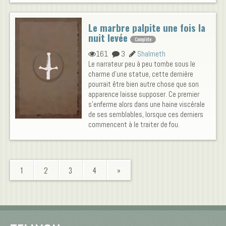
Le marbre palpite une fois la
nuit levée
Complète
161
3
Shalmeth
Le narrateur peu à peu tombe sous le
charme d'une statue, cette dernière
pourrait être bien autre chose que son
apparence laisse supposer. Ce premier
s'enferme alors dans une haine viscérale
de ses semblables, lorsque ces derniers
commencent à le traiter de fou.
1
2
3
4
»