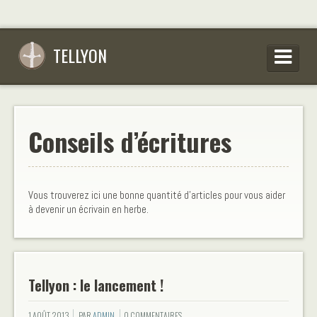
TELLYON
PARCOURIR LES OEUVRES
SE CONNECTER
Conseils d’écritures
S’INSCRIRE
CONSEILS D’ÉCRITURES
Vous trouverez ici une bonne quantité d’articles pour vous aider
à devenir un écrivain en herbe.
FAQ
Tellyon : le lancement !
1 AOÛT 2013
PAR
ADMIN
0 COMMENTAIRES