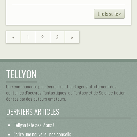
Lire la suite >
«
1
2
3
»
TELLYON
Une communauté pour écrire, lire et partager gratuitement des
centaines d’oeuvres Fantastiques, de Fantasy et de Science-fiction
écrites par des auteurs amateurs.
DERNIERS ARTICLES
Tellyon fête ses 2 ans !
Ecrire une nouvelle : nos conseils