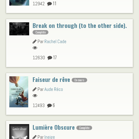
11
12942
Break on through (to the other side).
Complète
Par
Rachel Cade
17
12630
Faiseur de rêve
En cours
Par
Aude Réco
6
12493
Lumière Obscure
Complète
Par
Ineige