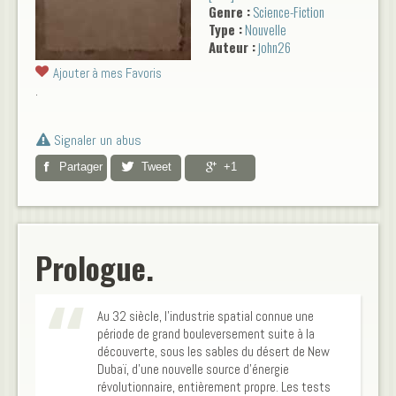
Genre :
Science-Fiction
s’amoncèle. Funeste
Type :
Nouvelle
spectacle augurant d'un
Auteur :
john26
avenir plus noir encore. La fin
est proche qui pourra s'en
Ajouter à mes Favoris
sortir.
.
Signaler un abus
Partager
Tweet
+1
Prologue.
Au 32 siècle, l’industrie spatial connue une
période de grand bouleversement suite à la
découverte, sous les sables du désert de New
Dubaï, d’une nouvelle source d’énergie
révolutionnaire, entièrement propre. Les tests