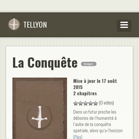
TELLYON
PARCOURIR LES OEUVRES
SE CONNECTER
La Conquête
En cours
S’INSCRIRE
CONSEILS D’ÉCRITURES
Mise à jour le
17 août
2015
FAQ
2 chapitres
(0 votes)
Dans un futur proche les
déboires de l'humanité à
l'aube de la conquête
spatiale, alors qu'a l'horizon
[Plus]
de sombres nuages