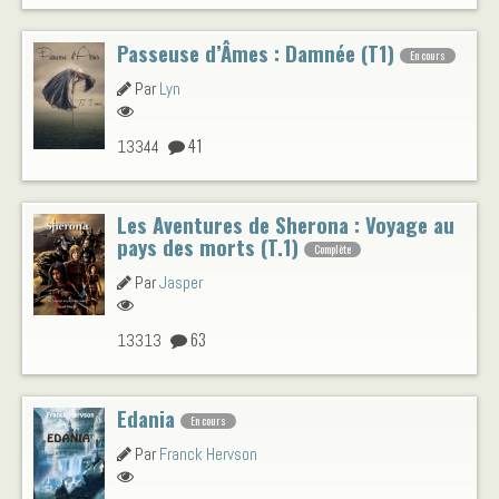
Passeuse d’Âmes : Damnée (T1)
En cours
Par
Lyn
41
13344
Les Aventures de Sherona : Voyage au
pays des morts (T.1)
Complète
Par
Jasper
63
13313
Edania
En cours
Par
Franck Hervson