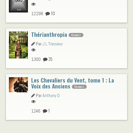
10
12298
Thérianthropia
En cours
Par
J.L Treuveur
35
1300
Les Chevaliers du Vent, tome 1 : La
Voix des Anciens
En cours
Par
Anthony D
1
1246