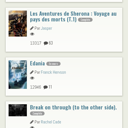
Les Aventures de Sherona : Voyage au
pays des morts (T.1)
Complète
Par
Jasper
63
13317
Edania
En cours
Par
Franck Hervson
11
12946
Break on through (to the other side).
Complète
Par
Rachel Cade