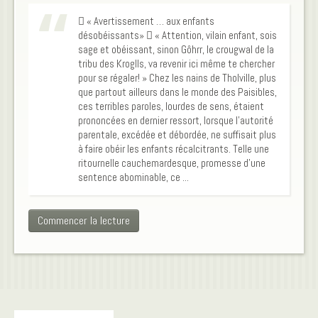
 « Avertissement … aux enfants
désobéissants»  « Attention, vilain enfant, sois
sage et obéissant, sinon Gôhrr, le crougwal de la
tribu des Kroglls, va revenir ici même te chercher
pour se régaler! » Chez les nains de Tholville, plus
que partout ailleurs dans le monde des Paisibles,
ces terribles paroles, lourdes de sens, étaient
prononcées en dernier ressort, lorsque l’autorité
parentale, excédée et débordée, ne suffisait plus
à faire obéir les enfants récalcitrants. Telle une
ritournelle cauchemardesque, promesse d’une
sentence abominable, ce ...
Commencer la lecture