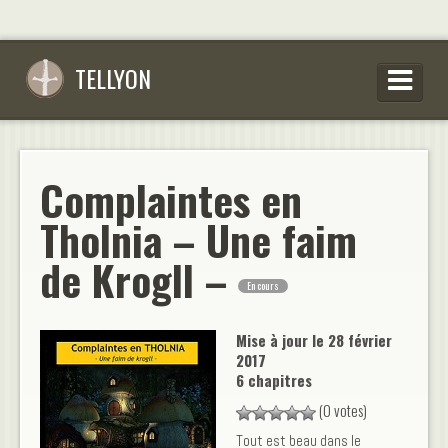
TELLYON
PARCOURIR LES OEUVRES
SE CONNECTER
Complaintes en
S’INSCRIRE
Tholnia – Une faim
CONSEILS D’ÉCRITURES
de Krogll –
En cours
FAQ
Mise à jour le
28 février
2017
6 chapitres
(0 votes)
Tout est beau dans le