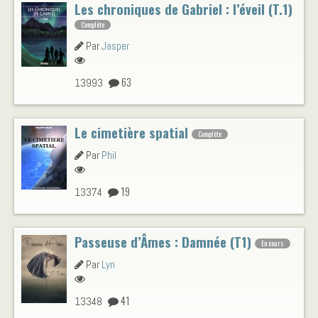
Les chroniques de Gabriel : l’éveil (T.1)
Complète
Par
Jasper
63
13993
Le cimetière spatial
Complète
Par
Phil
19
13374
Passeuse d’Âmes : Damnée (T1)
En cours
Par
Lyn
41
13348