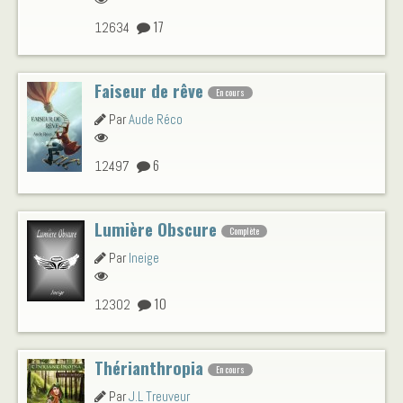
17
12634
Faiseur de rêve
En cours
Par
Aude Réco
6
12497
Lumière Obscure
Complète
Par
Ineige
10
12302
Thérianthropia
En cours
Par
J.L Treuveur