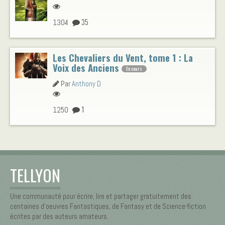
35
1304
Les Chevaliers du Vent, tome 1 : La
Voix des Anciens
En cours
Par
Anthony D
1
1250
TELLYON
Une communauté pour écrire, lire et partager gratuitement des
centaines d’oeuvres Fantastiques, de Fantasy et de Science-fiction
écrites par des auteurs amateurs.