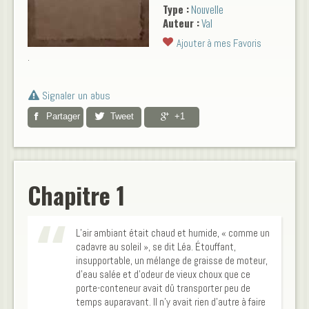
Type :
Nouvelle
changer le monde. Léa
Auteur :
Val
Fontaine en pleine remise en
question. Des fusillades et
Ajouter à mes Favoris
des explosions, bien sûr.
.
Signaler un abus
Partager
Tweet
+1
Chapitre 1
L’air ambiant était chaud et humide, « comme un
cadavre au soleil », se dit Léa. Étouffant,
insupportable, un mélange de graisse de moteur,
d’eau salée et d’odeur de vieux choux que ce
porte-conteneur avait dû transporter peu de
temps auparavant. Il n’y avait rien d’autre à faire