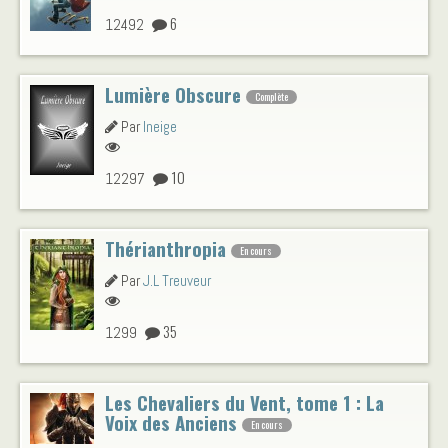
6
12492
Lumière Obscure
Complète
Par
Ineige
10
12297
Thérianthropia
En cours
Par
J.L Treuveur
35
1299
Les Chevaliers du Vent, tome 1 : La
Voix des Anciens
En cours