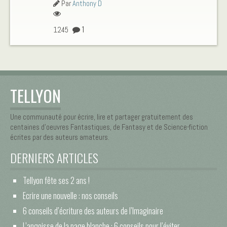
Par
Anthony D
1
1245
TELLYON
Une communauté pour écrire, lire et partager gratuitement des
centaines d’oeuvres Fantastiques, de Fantasy et de Science-fiction
écrites par des auteurs amateurs.
DERNIERS ARTICLES
Tellyon fête ses 2 ans !
Ecrire une nouvelle : nos conseils
6 conseils d’écriture des auteurs de l’Imaginaire
L’angoisse de la page blanche : 6 conseils pour l’éviter