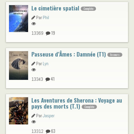
Le cimetière spatial
Complète
Par
Phil
19
13369
Passeuse d’Âmes : Damnée (T1)
En cours
Par
Lyn
41
13343
Les Aventures de Sherona : Voyage au
pays des morts (T.1)
Complète
Par
Jasper
63
13312