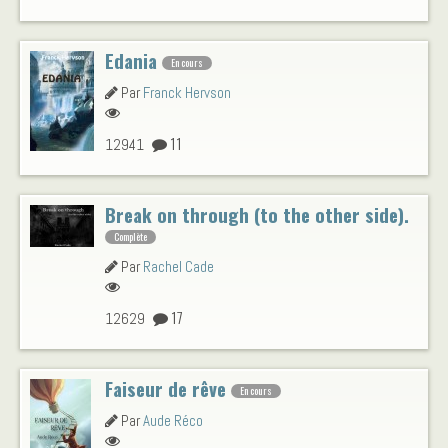
Edania
En cours
Par
Franck Hervson
11
12941
Break on through (to the other side).
Complète
Par
Rachel Cade
17
12629
Faiseur de rêve
En cours
Par
Aude Réco