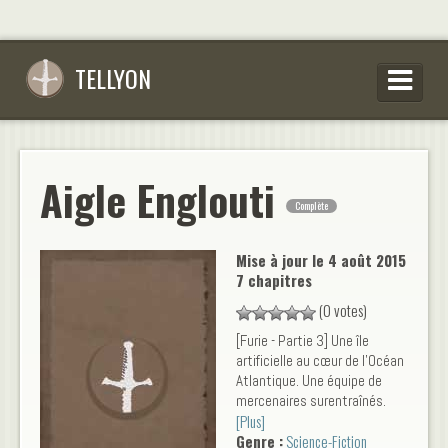
TELLYON
PARCOURIR LES OEUVRES
SE CONNECTER
Aigle Englouti
Complète
S’INSCRIRE
CONSEILS D’ÉCRITURES
Mise à jour le
4 août 2015
7 chapitres
FAQ
(0 votes)
[Furie - Partie 3] Une île
artificielle au cœur de l'Océan
Atlantique. Une équipe de
mercenaires surentraînés.
[Plus]
Des complots économiques.
Genre :
Science-Fiction
Une technologie qui pourrait