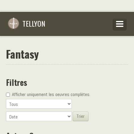
TELLYON
PARCOURIR LES OEUVRES
Fantasy
SE CONNECTER
S’INSCRIRE
CONSEILS D’ÉCRITURES
Filtres
FAQ
Afficher uniquement les oeuvres complètes.
Trier