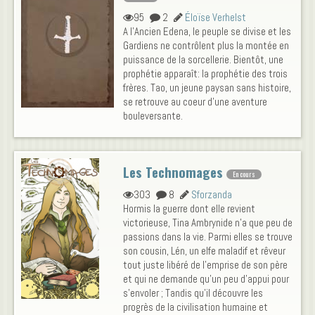
95
2
Éloïse Verhelst
A l'Ancien Edena, le peuple se divise et les
Gardiens ne contrôlent plus la montée en
puissance de la sorcellerie. Bientôt, une
prophétie apparaît: la prophétie des trois
frères. Tao, un jeune paysan sans histoire,
se retrouve au coeur d'une aventure
bouleversante.
Les Technomages
En cours
303
8
Sforzanda
Hormis la guerre dont elle revient
victorieuse, Tina Ambrynide n'a que peu de
passions dans la vie. Parmi elles se trouve
son cousin, Lén, un elfe maladif et rêveur
tout juste libéré de l'emprise de son père
et qui ne demande qu'un peu d'appui pour
s'envoler ; Tandis qu'il découvre les
progrès de la civilisation humaine et