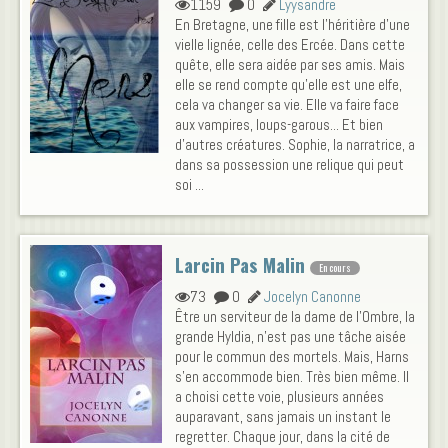
1159
0
Lyysandre
En Bretagne, une fille est l'héritière d'une
vielle lignée, celle des Ercée. Dans cette
quête, elle sera aidée par ses amis. Mais
elle se rend compte qu'elle est une elfe,
cela va changer sa vie. Elle va faire face
aux vampires, loups-garous... Et bien
d'autres créatures. Sophie, la narratrice, a
dans sa possession une relique qui peut
soi ...
Larcin Pas Malin
En cours
73
0
Jocelyn Canonne
Être un serviteur de la dame de l'Ombre, la
grande Hyldia, n'est pas une tâche aisée
pour le commun des mortels. Mais, Harns
s'en accommode bien. Très bien même. Il
a choisi cette voie, plusieurs années
auparavant, sans jamais un instant le
regretter. Chaque jour, dans la cité de