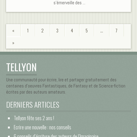
s'émerveille des ...
«
1
2
3
4
5
…
7
»
TELLYON
Une communauté pour écrire, lire et partager gratuitement des
centaines d’oeuvres Fantastiques, de Fantasy et de Science-fiction
écrites par des auteurs amateurs.
DERNIERS ARTICLES
Tellyon fête ses 2 ans !
Ecrire une nouvelle : nos conseils
6 conseils d’écriture des auteurs de l’Imaginaire