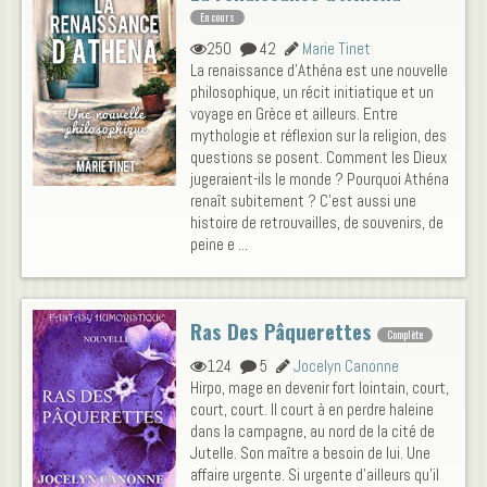
En cours
250
42
Marie Tinet
La renaissance d'Athéna est une nouvelle
philosophique, un récit initiatique et un
voyage en Grèce et ailleurs. Entre
mythologie et réflexion sur la religion, des
questions se posent. Comment les Dieux
jugeraient-ils le monde ? Pourquoi Athéna
renaît subitement ? C'est aussi une
histoire de retrouvailles, de souvenirs, de
peine e ...
Ras Des Pâquerettes
Complète
124
5
Jocelyn Canonne
Hirpo, mage en devenir fort lointain, court,
court, court. Il court à en perdre haleine
dans la campagne, au nord de la cité de
Jutelle. Son maître a besoin de lui. Une
affaire urgente. Si urgente d'ailleurs qu'il