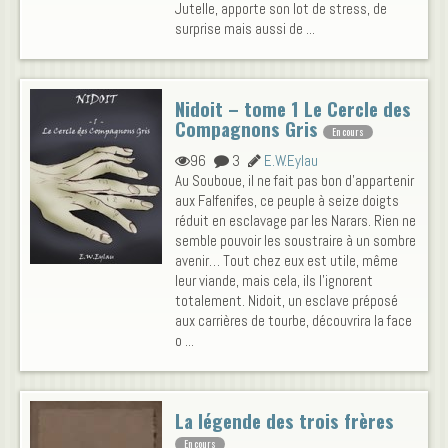
Jutelle, apporte son lot de stress, de
surprise mais aussi de ...
Nidoit – tome 1 Le Cercle des
Compagnons Gris
En cours
96
3
E.W.Eylau
Au Souboue, il ne fait pas bon d’appartenir
aux Falfenifes, ce peuple à seize doigts
réduit en esclavage par les Narars. Rien ne
semble pouvoir les soustraire à un sombre
avenir… Tout chez eux est utile, même
leur viande, mais cela, ils l’ignorent
totalement. Nidoit, un esclave préposé
aux carrières de tourbe, découvrira la face
o ...
La légende des trois frères
En cours