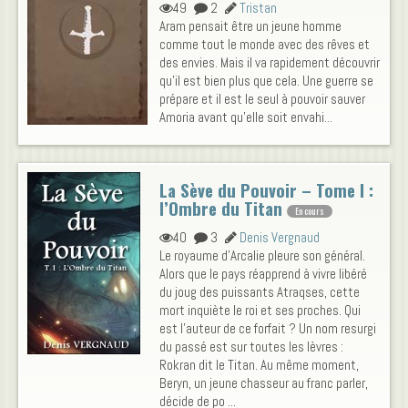
49
2
Tristan
Aram pensait être un jeune homme
comme tout le monde avec des rêves et
des envies. Mais il va rapidement découvrir
qu'il est bien plus que cela. Une guerre se
prépare et il est le seul à pouvoir sauver
Amoria avant qu'elle soit envahi...
La Sève du Pouvoir – Tome I :
l’Ombre du Titan
En cours
40
3
Denis Vergnaud
Le royaume d'Arcalie pleure son général.
Alors que le pays réapprend à vivre libéré
du joug des puissants Atraqses, cette
mort inquiète le roi et ses proches. Qui
est l'auteur de ce forfait ? Un nom resurgi
du passé est sur toutes les lèvres :
Rokran dit le Titan. Au même moment,
Beryn, un jeune chasseur au franc parler,
décide de po ...