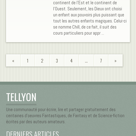
continent de l'Est et le continent de
l'Ouest. Seulement, les Dieux ont choisi
un enfant aux pouvoirs plus puissant que
tout les autres enfants magiques. Celui-ci
se nomme Chill, de ce fait, il suit des
cours particuliers pour appr ...
«
1
2
3
4
…
7
»
TELLYON
Une communauté pour écrire, lire et partager gratuitement des
centaines d’oeuvres Fantastiques, de Fantasy et de Science-fiction
écrites par des auteurs amateurs.
DERNIERS ARTICLES