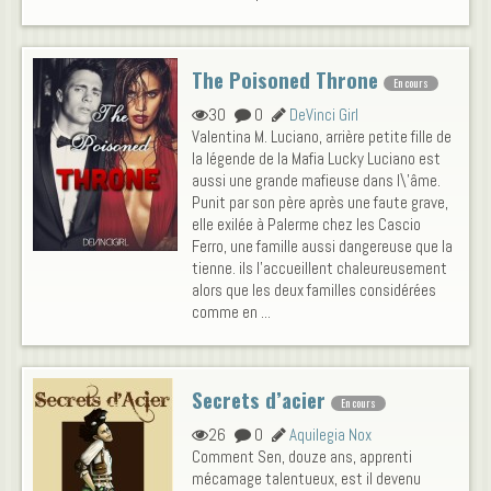
The Poisoned Throne
En cours
30
0
DeVinci Girl
Valentina M. Luciano, arrière petite fille de
la légende de la Mafia Lucky Luciano est
aussi une grande mafieuse dans l\'âme.
Punit par son père après une faute grave,
elle exilée à Palerme chez les Cascio
Ferro, une famille aussi dangereuse que la
tienne. ils l'accueillent chaleureusement
alors que les deux familles considérées
comme en ...
Secrets d’acier
En cours
26
0
Aquilegia Nox
Comment Sen, douze ans, apprenti
mécamage talentueux, est il devenu