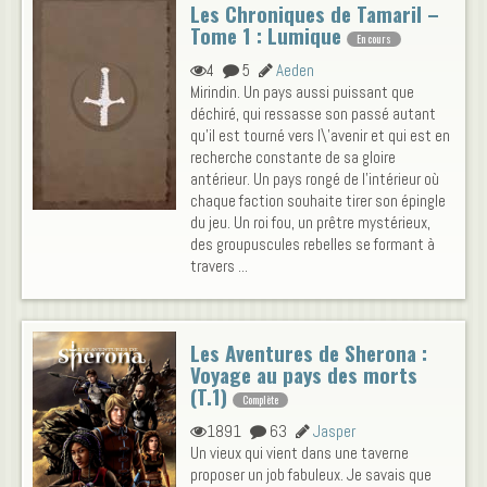
Les Chroniques de Tamaril –
Tome 1 : Lumique
En cours
4
5
Aeden
Mirindin. Un pays aussi puissant que
déchiré, qui ressasse son passé autant
qu'il est tourné vers l\'avenir et qui est en
recherche constante de sa gloire
antérieur. Un pays rongé de l'intérieur où
chaque faction souhaite tirer son épingle
du jeu. Un roi fou, un prêtre mystérieux,
des groupuscules rebelles se formant à
travers ...
Les Aventures de Sherona :
Voyage au pays des morts
(T.1)
Complète
1891
63
Jasper
Un vieux qui vient dans une taverne
proposer un job fabuleux. Je savais que