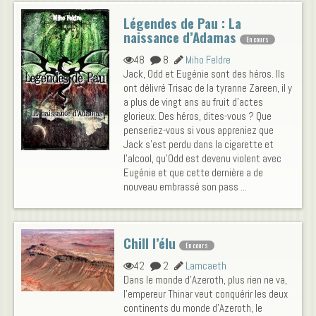
Légendes de Pau : La
naissance d’Adamas
En cours
48
8
Miho Feldre
Jack, Odd et Eugénie sont des héros. Ils
ont délivré Trisac de la tyranne Zareen, il y
a plus de vingt ans au fruit d'actes
glorieux. Des héros, dites-vous ? Que
penseriez-vous si vous appreniez que
Jack s'est perdu dans la cigarette et
l'alcool, qu'Odd est devenu violent avec
Eugénie et que cette dernière a de
nouveau embrassé son pass ...
Chill l’élu
En cours
42
2
Lamcaeth
Dans le monde d'Azeroth, plus rien ne va,
l'empereur Thinar veut conquérir les deux
continents du monde d'Azeroth, le