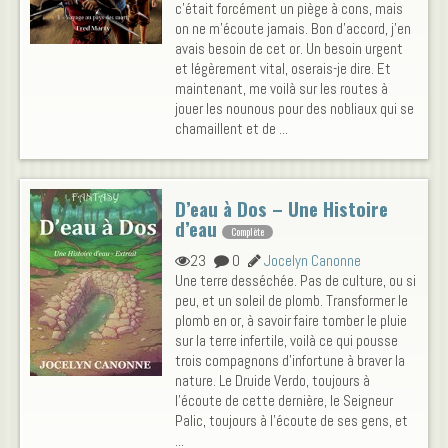
c'était forcément un piège à cons, mais
on ne m'écoute jamais. Bon d'accord, j'en
avais besoin de cet or. Un besoin urgent
et légèrement vital, oserais-je dire. Et
maintenant, me voilà sur les routes à
jouer les nounous pour des nobliaux qui se
chamaillent et de ...
D’eau à Dos – Une Histoire
d’eau
Complète
23
0
Jocelyn Canonne
Une terre desséchée. Pas de culture, ou si
peu, et un soleil de plomb. Transformer le
plomb en or, à savoir faire tomber le pluie
sur la terre infertile, voilà ce qui pousse
trois compagnons d'infortune à braver la
nature. Le Druide Verdo, toujours à
l'écoute de cette dernière, le Seigneur
Palic, toujours à l'écoute de ses gens, et
...