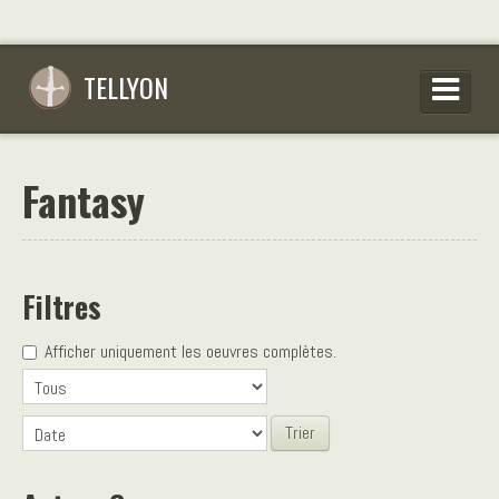
TELLYON
PARCOURIR LES OEUVRES
Fantasy
SE CONNECTER
S’INSCRIRE
CONSEILS D’ÉCRITURES
Filtres
FAQ
Afficher uniquement les oeuvres complètes.
Trier