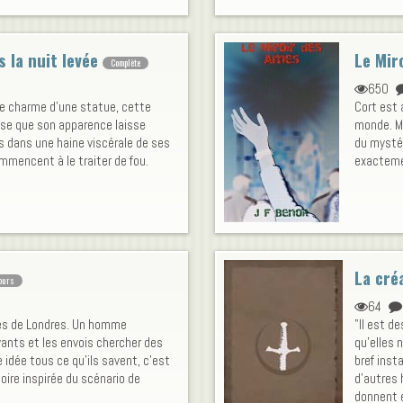
 la nuit levée
Le Mir
Complète
650
le charme d'une statue, cette
Cort est a
hose que son apparence laisse
monde. Ma
s dans une haine viscérale de ses
du mystér
mmencent à le traiter de fou.
exactem
La cré
ours
64
ues de Londres. Un homme
"Il est de
vants et les envois chercher des
qu’elles 
e idée tous ce qu'ils savent, c’est
bref inst
stoire inspirée du scénario de
d’autres 
donnent e