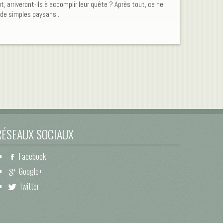
t, arriveront-ils à accomplir leur quête ? Après tout, ce ne
de simples paysans...
RÉSEAUX SOCIAUX
Facebook
Google+
Twitter