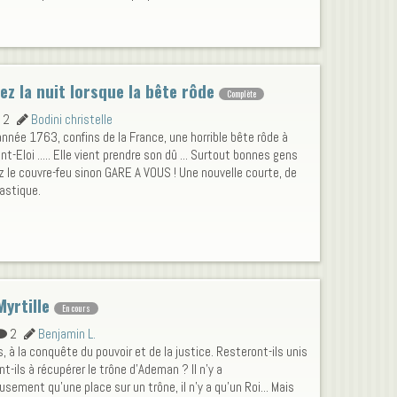
ez la nuit lorsque la bête rôde
Complète
2
Bodini christelle
'année 1763, confins de la France, une horrible bête rôde à
nt-Eloi ..... Elle vient prendre son dû ... Surtout bonnes gens
 le couvre-feu sinon GARE A VOUS ! Une nouvelle courte, de
astique.
Myrtille
En cours
2
Benjamin L.
, à la conquête du pouvoir et de la justice. Resteront-ils unis
nt-ils à récupérer le trône d'Ademan ? Il n'y a
sement qu'une place sur un trône, il n'y a qu'un Roi... Mais