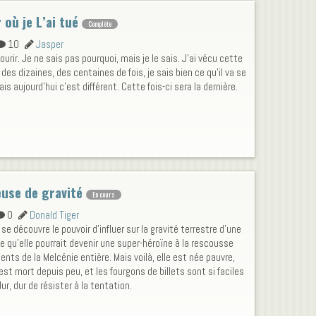
 où je L’ai tué
Complète
10
Jasper
ourir. Je ne sais pas pourquoi, mais je le sais. J'ai vécu cette
 des dizaines, des centaines de fois, je sais bien ce qu'il va se
is aujourd'hui c'est différent. Cette fois-ci sera la dernière.
euse de gravité
En cours
0
Donald Tiger
se découvre le pouvoir d'influer sur la gravité terrestre d'une
le qu'elle pourrait devenir une super-héroïne à la rescousse
ents de la Melcénie entière. Mais voilà, elle est née pauvre,
est mort depuis peu, et les fourgons de billets sont si faciles
 dur, dur de résister à la tentation.