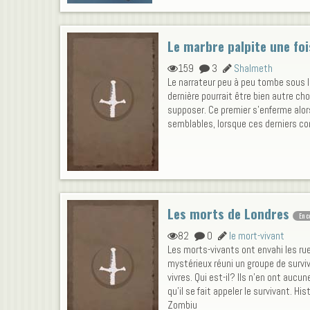
Le marbre palpite une fois
159
3
Shalmeth
Le narrateur peu à peu tombe sous 
dernière pourrait être bien autre c
supposer. Ce premier s'enferme alor
semblables, lorsque ces derniers co
Les morts de Londres
En c
82
0
le mort-vivant
Les morts-vivants ont envahi les r
mystérieux réuni un groupe de survi
vivres. Qui est-il? Ils n’en ont aucun
qu'il se fait appeler le survivant. Hi
Zombiu