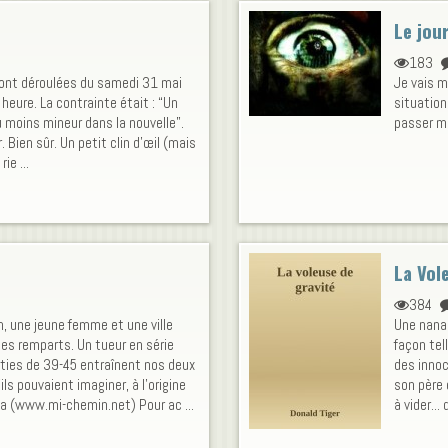
Le jour
183
sont déroulées du samedi 31 mai
Je vais m
heure. La contrainte était : “Un
situation
au moins mineur dans la nouvelle”.
passer ma
r. Bien sûr. Un petit clin d’œil (mais
ie ...
La Vol
384
 une jeune femme et une ville
Une nana 
s remparts. Un tueur en série
façon tel
rties de 39-45 entraînent nos deux
des innoc
ils pouvaient imaginer, à l’origine
son père 
a (www.mi-chemin.net) Pour ac ...
à vider...