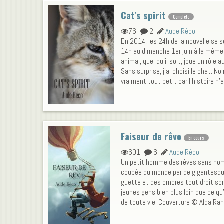
Cat’s spirit
Complète
76
2
Aude Réco
En 2014, les 24h de la nouvelle se 
14h au dimanche 1er juin à la même 
animal, quel qu’il soit, joue un rôle 
Sans surprise, j’ai choisi le chat. Noi
vraiment tout petit car l’histoire n’a r
Faiseur de rêve
En cours
601
6
Aude Réco
Un petit homme des rêves sans nom,
coupée du monde par de gigantesque
guette et des ombres tout droit so
jeunes gens bien plus loin que ce qu’
de toute vie. Couverture © Alda Ran