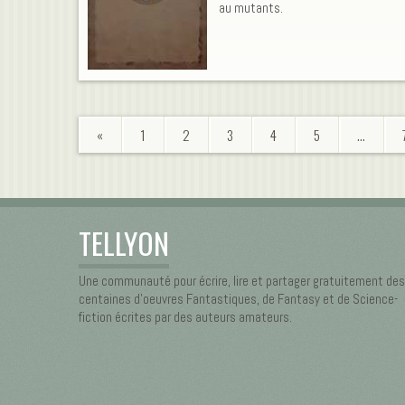
au mutants.
«
1
2
3
4
5
…
TELLYON
Une communauté pour écrire, lire et partager gratuitement des
centaines d’oeuvres Fantastiques, de Fantasy et de Science-
fiction écrites par des auteurs amateurs.