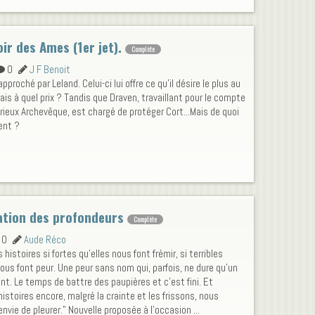
oir des Ames (1er jet).
Complète
0
J F Benoit
pproché par Leland. Celui-ci lui offre ce qu'il désire le plus au
is à quel prix ? Tandis que Draven, travaillant pour le compte
ieux Archevêque, est chargé de protéger Cort...Mais de quoi
ent ?
ation des profondeurs
Complète
0
Aude Réco
s histoires si fortes qu’elles nous font frémir, si terribles
nous font peur. Une peur sans nom qui, parfois, ne dure qu’un
ant. Le temps de battre des paupières et c’est fini. Et
histoires encore, malgré la crainte et les frissons, nous
nvie de pleurer." Nouvelle proposée à l'occasion ...