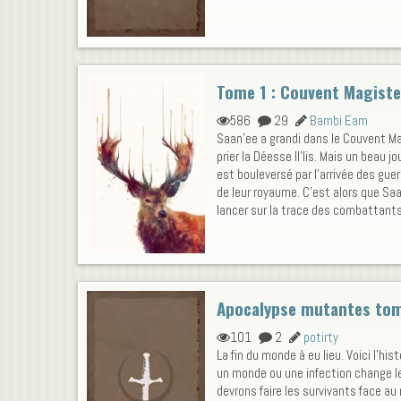
Tome 1 : Couvent Magiste
586
29
Bambi Eam
Saan'ee a grandi dans le Couvent Ma
prier la Déesse Il'lis. Mais un beau jo
est bouleversé par l'arrivée des guer
de leur royaume. C'est alors que S
lancer sur la trace des combattants,
Apocalypse mutantes tom
101
2
potirty
La fin du monde à eu lieu. Voici l'hi
un monde ou une infection change 
devrons faire les survivants face au