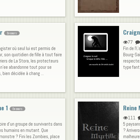
r
Craign
En cours
77
gister où seul lui est permis de
Fin de l\
ur, son quotidien de fille à tout faire
Bourg-Sai
riers de La Stora, les protecteurs
respectez
aan'ee abandonne tout pour se
type fant
 bien décidée à chang ...
e 1
Reine 
En cours
111
stoire d'un groupe de survivants dans
5 paysans
les humains en mutant. Que
? Arrivero
 monstre ? Fini les Zombies, place
malheureu