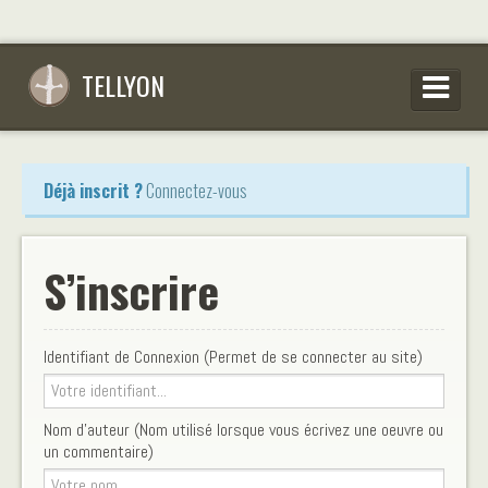
TELLYON
PARCOURIR LES OEUVRES
Déjà inscrit ?
Connectez-vous
SE CONNECTER
S’INSCRIRE
S’inscrire
CONSEILS D’ÉCRITURES
FAQ
Identifiant de Connexion (Permet de se connecter au site)
Nom d'auteur (Nom utilisé lorsque vous écrivez une oeuvre ou
un commentaire)