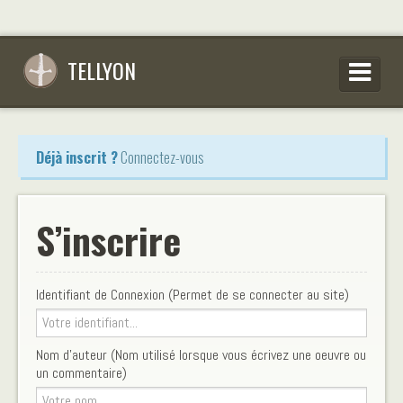
TELLYON
PARCOURIR LES OEUVRES
Déjà inscrit ?
Connectez-vous
SE CONNECTER
S’INSCRIRE
S’inscrire
CONSEILS D’ÉCRITURES
FAQ
Identifiant de Connexion (Permet de se connecter au site)
Nom d'auteur (Nom utilisé lorsque vous écrivez une oeuvre ou
un commentaire)