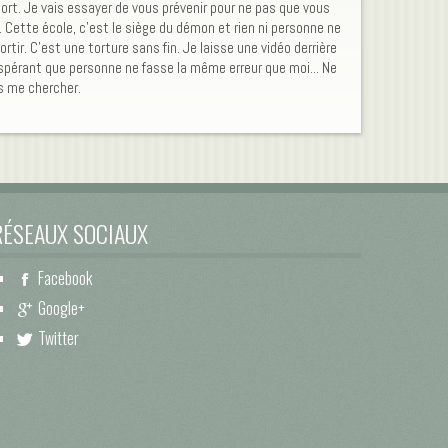
ort. Je vais essayer de vous prévenir pour ne pas que vous
i. Cette école, c'est le siège du démon et rien ni personne ne
ortir. C'est une torture sans fin. Je laisse une vidéo derrière
spérant que personne ne fasse la même erreur que moi... Ne
s me chercher.
RÉSEAUX SOCIAUX
Facebook
Google+
Twitter