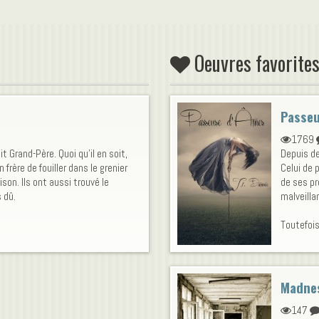
Oeuvres favorites
Passeu
1769
it Grand-Père. Quoi qu'il en soit,
Depuis d
frère de fouiller dans le grenier
Celui de p
ison. Ils ont aussi trouvé le
de ses pr
s dû.
malveilla
Toutefois
Madne
147