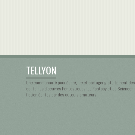
TELLYON
Une communauté pour écrire, lire et partager gratuitement des
centaines d’oeuvres Fantastiques, de Fantasy et de Science-
fiction écrites par des auteurs amateurs.