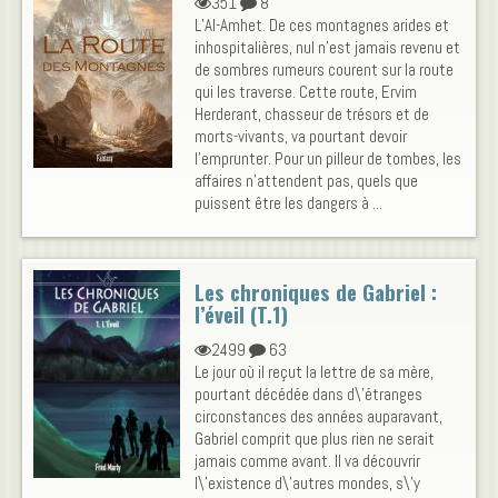
351
8
L’Al-Amhet. De ces montagnes arides et
inhospitalières, nul n’est jamais revenu et
de sombres rumeurs courent sur la route
qui les traverse. Cette route, Ervim
Herderant, chasseur de trésors et de
morts-vivants, va pourtant devoir
l’emprunter. Pour un pilleur de tombes, les
affaires n’attendent pas, quels que
puissent être les dangers à ...
Les chroniques de Gabriel :
l’éveil (T.1)
2499
63
Le jour où il reçut la lettre de sa mère,
pourtant décédée dans d\'étranges
circonstances des années auparavant,
Gabriel comprit que plus rien ne serait
jamais comme avant. Il va découvrir
l\'existence d\'autres mondes, s\'y