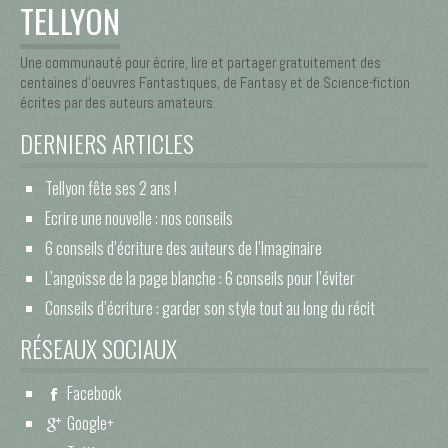
TELLYON
Une communauté pour écrire, lire et partager gratuitement des
centaines d’oeuvres Fantastiques, de Fantasy et de Science-fiction
écrites par des auteurs amateurs.
DERNIERS ARTICLES
Tellyon fête ses 2 ans !
Ecrire une nouvelle : nos conseils
6 conseils d’écriture des auteurs de l’Imaginaire
L’angoisse de la page blanche : 6 conseils pour l’éviter
Conseils d’écriture : garder son style tout au long du récit
RÉSEAUX SOCIAUX
Facebook
Google+