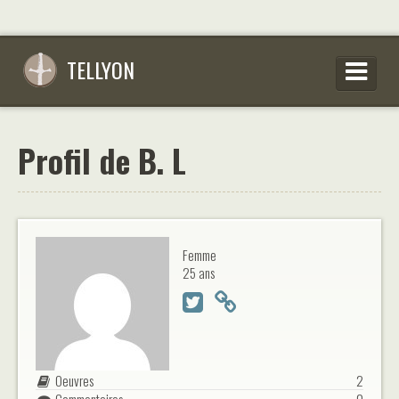
TELLYON
PARCOURIR LES OEUVRES
Profil de B. L
SE CONNECTER
S’INSCRIRE
CONSEILS D’ÉCRITURES
Femme
FAQ
25 ans
Oeuvres
2